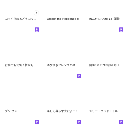
ぷっくりゆるどうぶつ 動くスタンプ1
Omelet the Hedgehog 5
ぬんたん(いぬ) 14 -筆跡-
行事でも元気！普段も元気！スタンプ
ゆびさきフレンズのスターくん
開運! オモコロお正月LINEスタンプ
ブン ブン
楽しく暮らす犬だよー！
スリー・グッド・ドルフィンズ