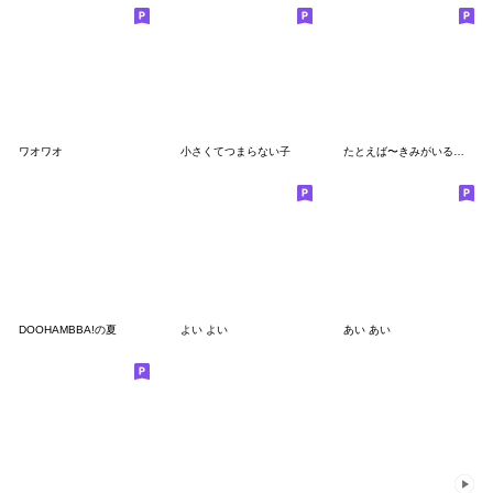
ワオワオ
小さくてつまらない子
たとえば〜きみがいるだけで〜
DOOHAMBBA!の夏
よい よい
あい あい