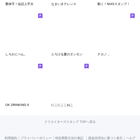
繁体字！会話上手犬
なまいきテレンス
動く！NUISスタンプ！
しろかにぺん。
とろける夏のヌンモン
ナカノ…
OK DRINKING 6
にこにここねこ
クリエイターズスタンプ TOPへ戻る
|
|
|
|
利用規約
プライバシーポリシー
特定商取引法の表記
資金決済法に基づく表示
ヘルプ