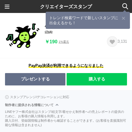
クリエイターズスタンプ
トレンド検索ワードで新しいスタンプに
出会えるかも！
ハッピーパイナップルズ
chujo
￥190
3,131
1%還元
PayPay決済が利用できるようになりました
プレゼントする
購入する
スタンプアレンジ/デコレーションに対応
制作者に提供される情報について
LINEヤフー株式会社はスタンプ/絵文字/着せかえ制作者への売上レポートの提供の
ために、お客様の購入情報を利用します。
購入日付、登録国情報は制作者から確認することができます。(お客様を直接識別可
能な情報は含まれません)