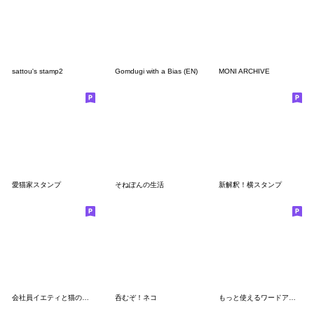
sattou's stamp2
Gomdugi with a Bias (EN)
MONI ARCHIVE
愛猫家スタンプ
そねぽんの生活
新解釈！横スタンプ
会社員イエティと猫の日常
呑むぞ！ネコ
もっと使えるワードアートのスタンプ