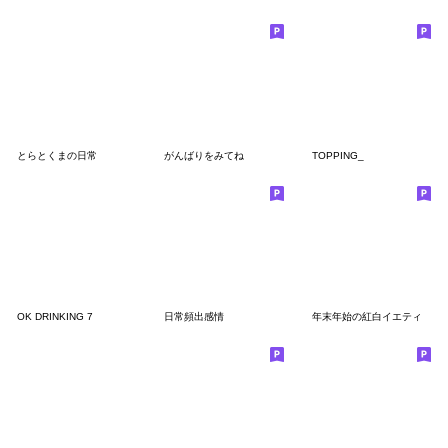
とらとくまの日常
がんばりをみてね
TOPPING_
OK DRINKING 7
日常頻出感情
年末年始の紅白イエティ