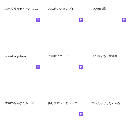
ぷっくりゆるどうぶつ 言葉付き6
おんめのスタンプ3
おいぬの日々
seikatsu yutaka
ご自愛イエティ
ねこのせち（世知辛いねこ）
水辺のなかまたち！２
接しやす〜いどうぶつたち2
送ったらどうなるかな