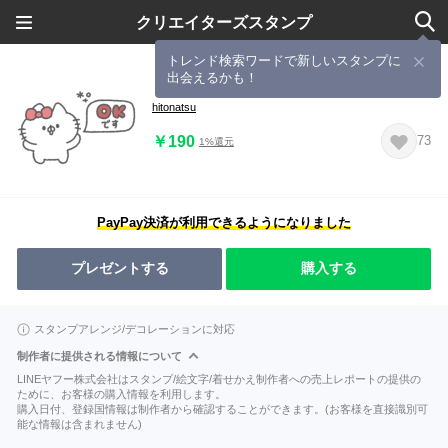
クリエイターズスタンプ
トレンド検索ワードで新しいスタンプに
出会えるかも！
りぼんにゃんこ。#19
hitonatsu
￥190
73
1%還元
PayPay決済が利用できるようになりました
プレゼントする
購入する
スタンプアレンジ/デコレーションに対応
制作者に提供される情報について
LINEヤフー株式会社はスタンプ/絵文字/着せかえ制作者への売上レポートの提供の
ために、お客様の購入情報を利用します。
購入日付、登録国情報は制作者から確認することができます。(お客様を直接識別可
能な情報は含まれません)