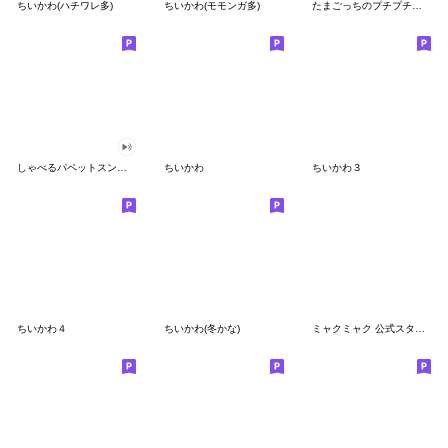
ちいかわ(ハチワレ多)
ちいかわ(モモンガ多)
たまごっちのプチプチおみせっち
しゃべるパペットスンスン
ちいかわ
ちいかわ３
ちいかわ４
ちいかわ(冬かな)
ミャクミャク 公式スタンプ第２弾