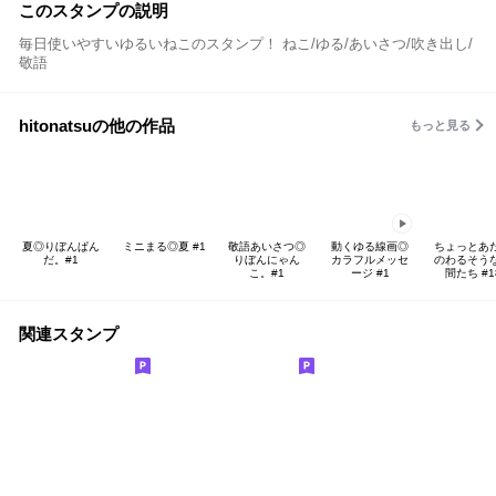
このスタンプの説明
毎日使いやすいゆるいねこのスタンプ！ ねこ/ゆる/あいさつ/吹き出し/
敬語
hitonatsuの他の作品
もっと見る
夏◎りぼんぱん
ミニまる◎夏 #1
敬語あいさつ◎
動くゆる線画◎
ちょっとあ
だ。#1
りぼんにゃん
カラフルメッセ
のわるそう
こ。#1
ージ #1
間たち #1
関連スタンプ