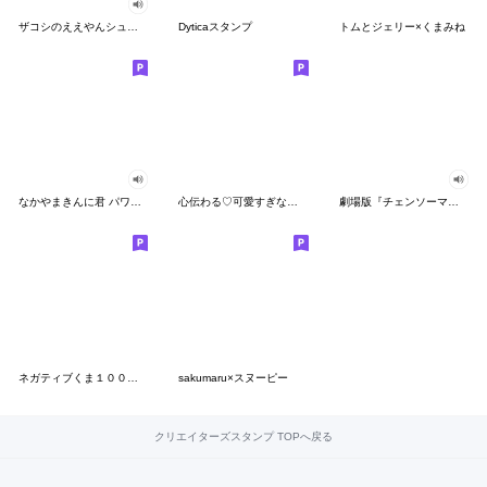
ザコシのええやんシューシュースタンプ
Dyticaスタンプ
トムとジェリー×くまみね
なかやまきんに君 パワー!!スタンプ
心伝わる♡可愛すぎない大人の長文スタンプ
劇場版『チェンソーマン レゼ篇』
ネガティブくま１００％ 憂鬱な一日
sakumaru×スヌーピー
クリエイターズスタンプ TOPへ戻る