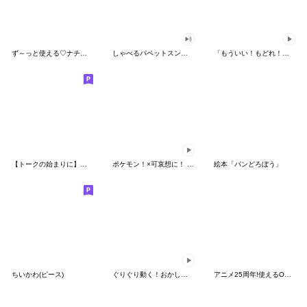
ず～っと使える♡ナチュラルガール
しゃべるパペットスンスン（HAPPY）
「もういい！もどれ！ピカチュウ！」
【トークの始まりに】ゆるカワ♪スヌーピー
ポケモン！×可哀想に！ ムチっとスタンプ
絵本「パンどろぼう」
ちいかわ(ピース)
ぐりぐり動く！おかしなポケモンスタンプ
アニメ25周年!使えるONE PIECEスタンプ