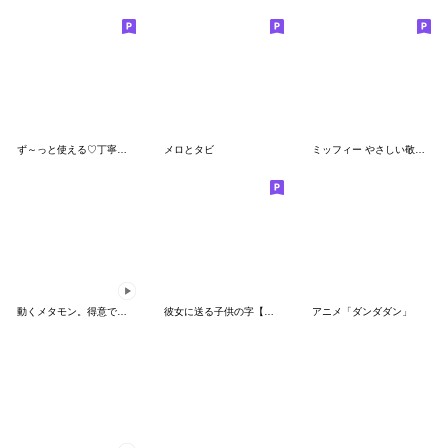
ず～っと使える♡丁寧な敬語お辞儀スタンプ
メロとタビ
ミッフィー やさしい敬語スタンプ
動くメタモン。得意でも苦手でもへんしん！
彼女に送る子供の字【カップル・彼氏】
アニメ「ダンダダン」