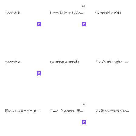
ちいかわ５
しゃべるパペットスンスン（GOOD）
ちいかわ(うさぎ多)
ちいかわ２
ちいかわ(ちいかわ多)
「ジブリがいっぱい」スタンプ
即レス！スヌーピー 好印象な長文スタンプ
アニメ『ちいかわ』動くLINEスタンプ vol.1
ウマ娘 シンデレラグレイ かんたんオグリ