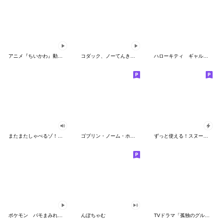
アニメ『ちいかわ』動くLINEスタンプ vol.2
コダック、ノーてんきに悩み中！
ハローキティ ギャルバイブス♡
またまたしゃべるゾ！クレヨンしんちゃん
ゴブリン・ノーム・ホーン
ずっと使える！スヌーピーのグリーティング
ポケモン パモまみれスタンプ
んぽちゃむ
TVドラマ「孤独のグルメ」