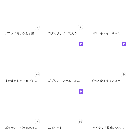
アニメ『ちいかわ』動くLINEスタンプ vol.2
コダック、ノーてんきに悩み中！
ハローキティ ギャルバイブス♡
またまたしゃべるゾ！クレヨンしんちゃん
ゴブリン・ノーム・ホーン
ずっと使える！スヌーピーのグリーティング
ポケモン パモまみれスタンプ
んぽちゃむ
TVドラマ「孤独のグルメ」