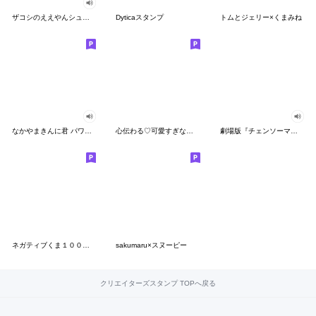
ザコシのええやんシューシュースタンプ
Dyticaスタンプ
トムとジェリー×くまみね
なかやまきんに君 パワー!!スタンプ
心伝わる♡可愛すぎない大人の長文スタンプ
劇場版『チェンソーマン レゼ篇』
ネガティブくま１００％ 憂鬱な一日
sakumaru×スヌーピー
クリエイターズスタンプ TOPへ戻る