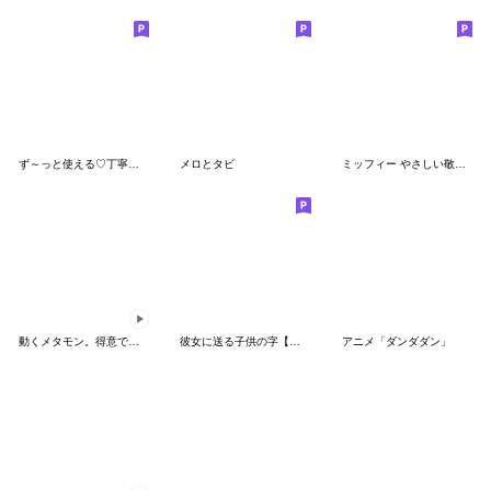
ず～っと使える♡丁寧な敬語お辞儀スタンプ
メロとタビ
ミッフィー やさしい敬語スタンプ
動くメタモン。得意でも苦手でもへんしん！
彼女に送る子供の字【カップル・彼氏】
アニメ「ダンダダン」