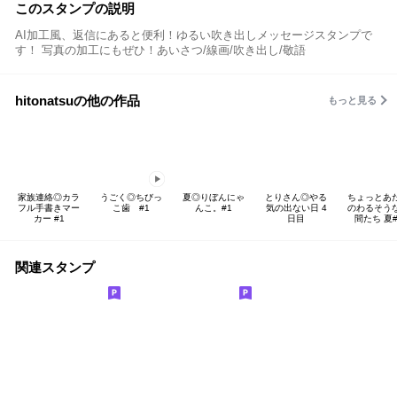
このスタンプの説明
AI加工風、返信にあると便利！ゆるい吹き出しメッセージスタンプで
す！ 写真の加工にもぜひ！あいさつ/線画/吹き出し/敬語
hitonatsuの他の作品
もっと見る
家族連絡◎カラ
うごく◎ちびっ
夏◎りぼんにゃ
とりさん◎やる
ちょっとあ
フル手書きマー
こ歯 #1
んこ。#1
気の出ない日 4
のわるそう
カー #1
日目
間たち 夏#
関連スタンプ