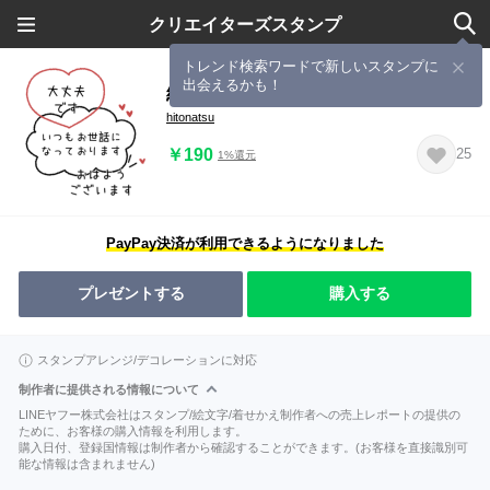
クリエイターズスタンプ
トレンド検索ワードで新しいスタンプに
出会えるかも！
細線画◎ゆる吹き出し #7
hitonatsu
￥190
25
1%還元
PayPay決済が利用できるようになりました
プレゼントする
購入する
スタンプアレンジ/デコレーションに対応
制作者に提供される情報について
LINEヤフー株式会社はスタンプ/絵文字/着せかえ制作者への売上レポートの提供の
ために、お客様の購入情報を利用します。
購入日付、登録国情報は制作者から確認することができます。(お客様を直接識別可
能な情報は含まれません)