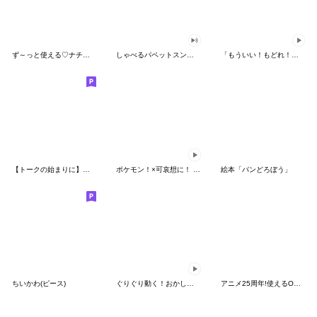
ず～っと使える♡ナチュラルガール
しゃべるパペットスンスン（HAPPY）
「もういい！もどれ！ピカチュウ！」
【トークの始まりに】ゆるカワ♪スヌーピー
ポケモン！×可哀想に！ ムチっとスタンプ
絵本「パンどろぼう」
ちいかわ(ピース)
ぐりぐり動く！おかしなポケモンスタンプ
アニメ25周年!使えるONE PIECEスタンプ