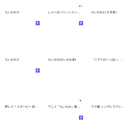
ちいかわ５
しゃべるパペットスンスン（GOOD）
ちいかわ(うさぎ多)
ちいかわ２
ちいかわ(ちいかわ多)
「ジブリがいっぱい」スタンプ
即レス！スヌーピー 好印象な長文スタンプ
アニメ『ちいかわ』動くLINEスタンプ vol.1
ウマ娘 シンデレラグレイ かんたんオグリ