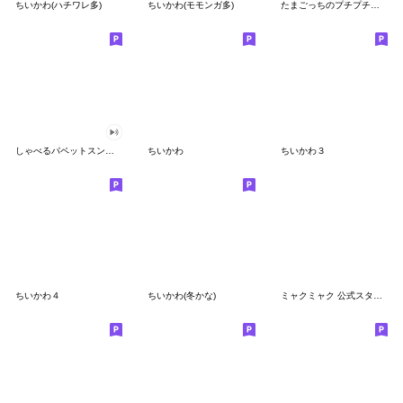
ちいかわ(ハチワレ多)
ちいかわ(モモンガ多)
たまごっちのプチプチおみせっち
しゃべるパペットスンスン
ちいかわ
ちいかわ３
ちいかわ４
ちいかわ(冬かな)
ミャクミャク 公式スタンプ第２弾