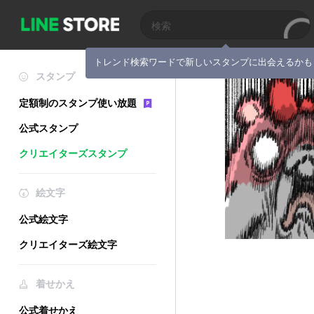
トレンド検索ワードで新しいスタンプに出会えるかも
スタンプ
定額制のスタンプ使い放題
公式スタンプ
クリエイターズスタンプ
絵文字
公式絵文字
クリエイターズ絵文字
着せかえ
公式着せかえ