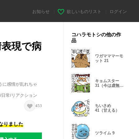
お知らせ
|
欲しいものリスト
|
ログイン
コハラモトシの他の作
品
情表現で病
ワガマママーモ
ット 21
キョムスター
うに感情が乱れちゃ
31（今は虚無
中）
/日常/リアクション
453
ちいさめ
41（甘える）
になりました
ツライム 9