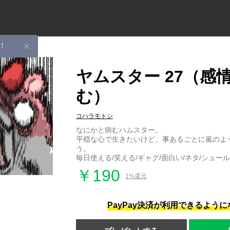
！
ヤムスター 27（感
む）
コハラモトシ
なにかと病むハムスター。
平穏な心で生きたいけど、事あるごとに嵐のよ
う。
毎日使える/笑える/ギャグ/面白い/ネタ/シュール
￥190
1%還元
PayPay決済が利用できるよう