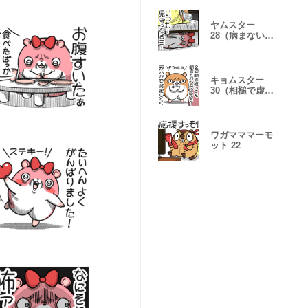
ヤムスター
28（病まないよ
う応援）
キョムスター
30（相槌で虚
無）
ワガマママーモ
ット 22