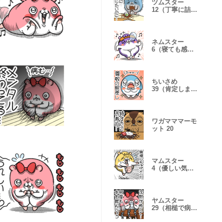
ツムスター
12（丁寧に詰
む）
ネムスター
6（寝ても感情
表現）
ちいさめ
39（肯定しまく
り）
ワガマママーモ
ット 20
マムスター
4（優しい気遣
い）
ヤムスター
29（相槌で病
む）