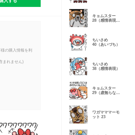
購入する
キョムスター
28（感情表現で
虚無）
ちいさめ
40（あいづち）
客様の購入情報を利
含まれません)
ちいさめ
38（感情表現）
キョムスター
29（虚無らない
よう応援）
ワガマママーモ
ット 23