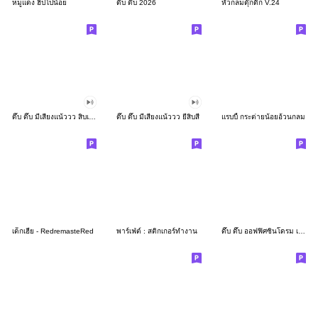
หมูแดง ฮิปโปน้อย
ดึ๊บ ดึ๊บ 2026
หัวกลมดุ๊กดิ๊ก V.24
ดึ๊บ ดึ๊บ มีเสียงแน้ววว สิบเก้า
ดึ๊บ ดึ๊บ มีเสียงแน้ววว ยี่สิบสี่
แรบบี้ กระต่ายน้อยอ้วนกลม
เด็กเฮีย - RedremasteRed
พาร์เฟ่ต์ : สติกเกอร์ทำงาน
ดึ๊บ ดึ๊บ ออฟฟิศซินโดรม เจ็ด