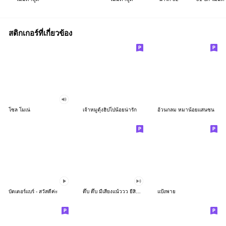
สติกเกอร์ที่เกี่ยวข้อง
โซล โมเน่
เจ้าหมูดุ้งฮิปโปน้อยน่ารัก
อ้วนกลม หมาน้อยแสนซน
บัตเตอร์แบร์ - สวัสดีค่ะ
ดึ๊บ ดึ๊บ มีเสียงแน้ววว ยี่สิบห้า
แป้งพาย