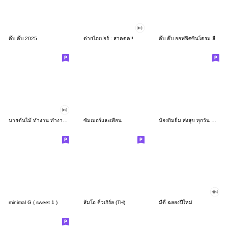
ดึ๊บ ดึ๊บ 2025
ต่ายไฮเปอร์ : สาดดด!!
ดึ๊บ ดึ๊บ ออฟฟิศซินโดรม สี่
นายต้นไม้ ทำงาน ทำงาน ทำงาน!!!
ซัมเมอร์และเพื่อน
น้องยิมยิ้ม ส่งสุข ทุกวัน CutePastel THA
minimal G ( sweet 1 )
ส้มโอ คิ้วเกิร์ล (TH)
มีดี้ ฉลองปีใหม่