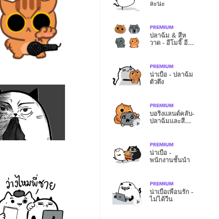
ละนะ
ปลาฉ้ม & สีห
วาด - อีโมจิ๊ อี
โมจิ
น่าเบื่อ - ปลาฉ้ม
ตัวตึง
บอริ่งแลนด์คลับ-
ปลาฉ้มและสีห
วาด
น่าเบื่อ -
พนักงานชั้นนำ
น่าเบื่อเพื่อนรัก -
ไม่ได้วีน