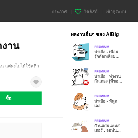
ประกาศ
|
วิชลิสต์
|
เข้าสู่ระบบ
ผลงานอื่นๆ ของ AiBig
ทำงาน
น่าเบื่อ - เพื่อน
รักตัดเหลี่ยม
โหด
น แต่คงไม่ได้ใช้สติก
น่าเบื่อ - ทำงาน
กันเถอะ [พี่ขอ
แก้]
ซื้อ
น่าเบื่อ - พี่พูด
เลอ
ก๊วนแก่นแฮมส
เตอร์ : จอห์นนี่ก็
มา