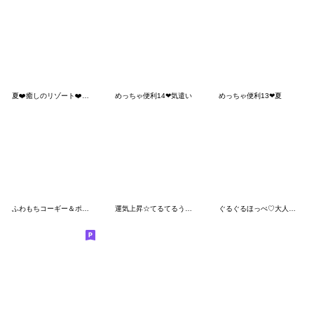
夏❤️癒しのリゾート❤️ふわもちシマエナガ
めっちゃ便利14❤気遣い
めっちゃ便利13❤夏
ふわもちコーギー＆ポメ1❤️ずっと使える
運気上昇☆てるてるうさぎ
ぐるぐるほっぺ♡大人女子の使える日常会話