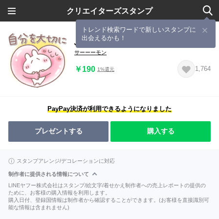
クリエイターズスタンプ
トレンド検索ワードで新しいスタンプに
出会えるかも！
ふんわり＊うさりん【優しい気持ち】
サーーーモン
￥190
1,764
1%還元
PayPay決済が利用できるようになりました
プレゼントする
購入する
スタンプアレンジ/デコレーションに対応
制作者に提供される情報について
LINEヤフー株式会社はスタンプ/絵文字/着せかえ制作者への売上レポートの提供の
ために、お客様の購入情報を利用します。
購入日付、登録国情報は制作者から確認することができます。(お客様を直接識別可
能な情報は含まれません)