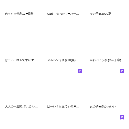
めっちゃ便利12❤日常
Caféでまったり❤ハート耳のうさぎさん
女の子★2020夏
はーい！白玉です43❤あると助かる
メルヘンうさぎ10(春)
かわいいうさぎ52(丁寧)
大人の一週間♪気づかいスタンプ
はーい！白玉です41❤毎日使える
女の子★孫かわいい