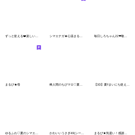
ずっと使える❤️楽しいやりとりシマエナガ
シマエナガ★心温まる小さいお手紙
毎日しろちゃん22❤敬語・長文
まるぴ★母
棒人間のちびマロ♡夏の立体メモ
【3D】夏‼︎まいにち使える❤️もこもこいぬ
ゆるふわ♡夏のシマエナガさん。③
かわいいうさぎ49(シール風)
まるぴ★気遣い！感謝！応援！