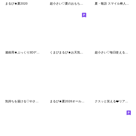
まるぴ★夏2020
超小さい♡夏のおもちのきもち
夏・敬語 スマイル棒人間♡いきものmix
連絡用★ぷっくり3Dデカ文字スタンプ
くまぴまるぴ★お天気・体調きづかい
超小さい♡毎日使えるおもちのきもち
気持ちを届ける♡やさしさお団子ガール
まるぴ★夏2026オールスター
クスッと笑える❤️リアクションシマエナガ