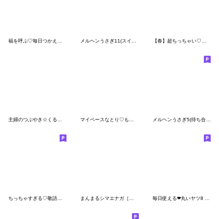
福を呼ぶ♡毎日つかえるにっこり梟♡秋
メルヘンうさぎ11(スイーツ＆フルーツ)
【春】超ちっちゃい♡桜おもちとシマエナガ
主婦のつぶやき☆くるリボン
マイペースなとり♡もちっち3
メルヘンうさぎ5(待ち合わせ)
ちっちゃすぎる♡敬語のおもちとシマエナガ
まんまるシマエナガ［気持ちが届く長文♪］
毎日使える❤丸いヤツ8 短いお返事/超小さい