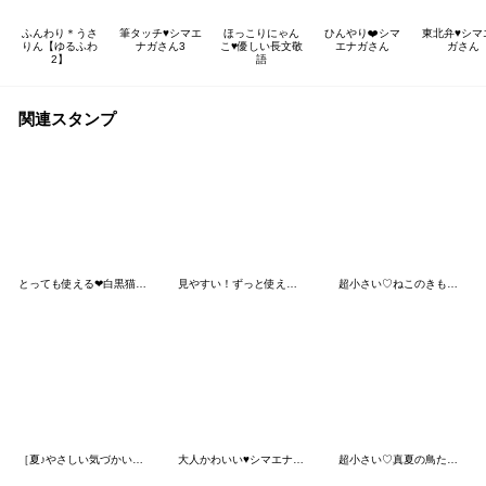
ふんわり＊うさ
筆タッチ♥️シマエ
ほっこりにゃん
ひんやり❤️シマ
東北弁♥️シ
りん【ゆるふわ
ナガさん3
こ♥️優しい長文敬
エナガさん
ガさん
2】
語
関連スタンプ
とっても使える❤白黒猫さん(待ち合わせ）
見やすい！ずっと使える！アザラシ♥️夏
超小さい♡ねこのきもち②
［夏♪やさしい気づかい］ふんわり♡うさぎ
大人かわいい♥️シマエナガmix
超小さい♡真夏の鳥たちスタンプ