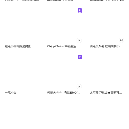
絨毛小狗狗調皮搗蛋
Chippi Twins 幸福生活
四毛與八毛 軟萌萌的小日常13
一坨小金
柯基犬卡卡 - 有點EMO(簡語篇)
太可愛了鴨13★賣萌可愛的小鴨鴨2