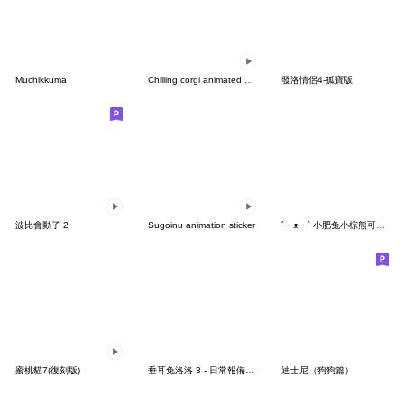
Muchikkuma
Chilling corgi animated stickers
發洛情侶4-狐寶版
波比會動了 2
Sugoinu animation sticker
´・ᴥ・` 小肥兔小棕熊可可愛愛
蜜桃貓7(復刻版)
垂耳兔洛洛 3 - 日常報備誇誇
迪士尼（狗狗篇）