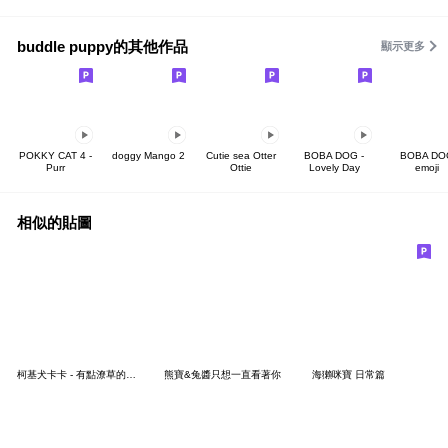
buddle puppy的其他作品
顯示更多
POKKY CAT 4 -
doggy Mango 2
Cutie sea Otter
BOBA DOG -
BOBA DO
Purr
Ottie
Lovely Day
emoji
相似的貼圖
柯基犬卡卡 - 有點潦草的卡娜篇
熊寶&兔醬只想一直看著你
海獺咪寶 日常篇