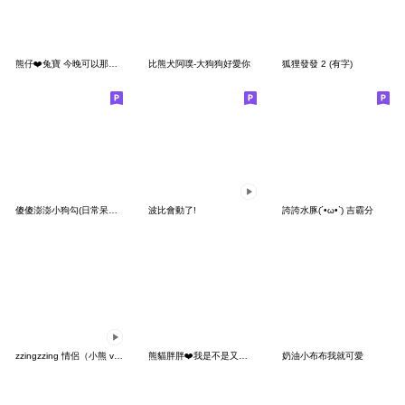
熊仔❤️兔寶 今晚可以那個嗎
比熊犬阿噗-大狗狗好愛你
狐狸發發 2 (有字)
傻傻澎澎小狗勾(日常呆萌篇)
波比會動了!
誇誇水豚(´•ω•`) 吉霸分
zzingzzing 情侶（小熊 ver.）3
熊貓胖胖❤️我是不是又變胖了
奶油小布布我就可愛