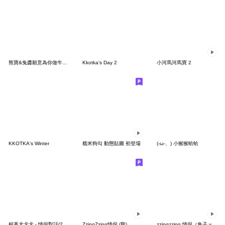
熊寶&兔醬願意為你做牛做馬
Kkotka's Day 2
小河馬河馬寶 2
KKOTKA's Winter
糯米狗勾 動態貼圖 初登場
(-ω-、) 小猴猴蛤蛤
柯基犬卡卡 - 情侶對話(2) 卡卡篇♪
ZzingZzing情侶 (熊)
zzingzzing 情侶（兔子 ver.）3