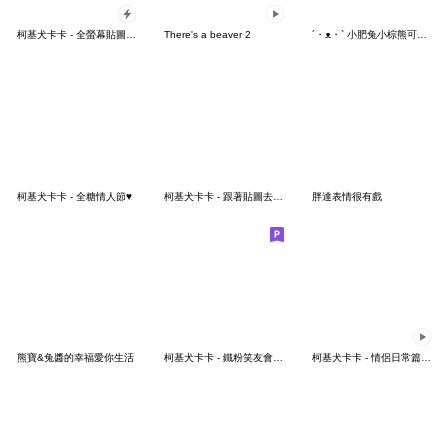
柯基犬卡卡 - 全螢幕貼圖(1)
There's a beaver 2
´・ᴥ・` 小肥兔小棕熊可以那個嗎
柯基犬卡卡 - 全糖情人節♥
柯基犬卡卡 - 跟著貼圖去旅行特輯 ♪
胖達表情很有戲
熊寶&兔醬的幸福愛你生活
柯基犬卡卡 - 鐵粉笑友會♡一起歡樂來相聚
柯基犬卡卡 - 情侶日常篇(2) ♪