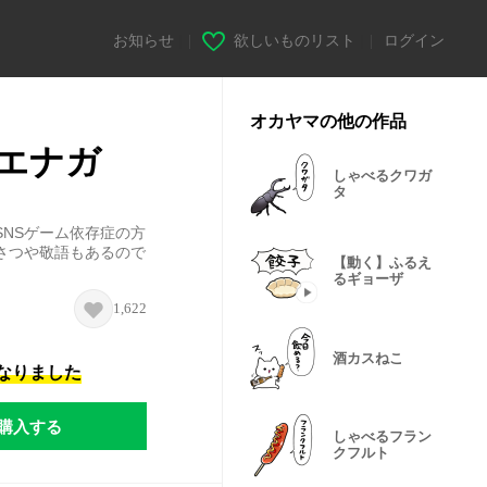
お知らせ
|
欲しいものリスト
|
ログイン
オカヤマの他の作品
エナガ
しゃべるクワガ
タ
NSゲーム依存症の方
さつや敬語もあるので
【動く】ふるえ
るギョーザ
1,622
酒カスねこ
になりました
購入する
しゃべるフラン
クフルト