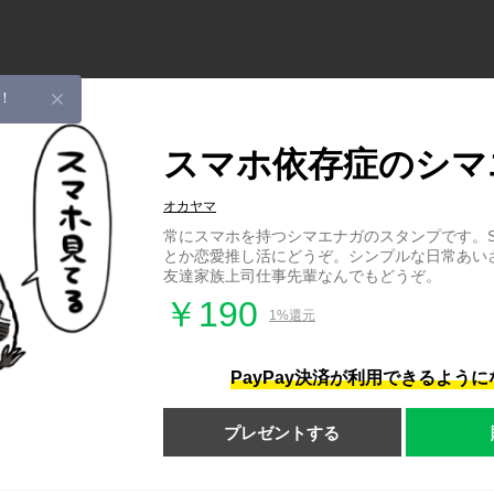
！
スマホ依存症のシマ
オカヤマ
常にスマホを持つシマエナガのスタンプです。S
とか恋愛推し活にどうぞ。シンプルな日常あい
友達家族上司仕事先輩なんでもどうぞ。
￥190
1%還元
PayPay決済が利用できるよう
プレゼントする