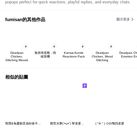
popups perfect for quick reactions, playful replies, and everyday chats.
fumisan的其他作品
顯示更多
Deadpan
無表情老雞，情
Kansai Auntie
Deadpan
Deadpan Ch
Chicken,
緒當機
Reactions Pack
Chicken, Mood
Emotion Er
Glitching Moods
Glitching
相似的貼圖
熊寶&兔醬願意為你做牛做馬
厭世水豚(´•ω•`) 幫老婆抓抓
( °⊖ ° ) 小白鴨找老婆