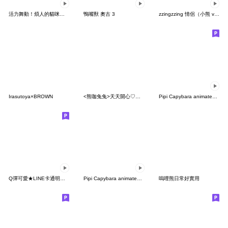
活力舞動！煩人的貓咪★迷你版
鴨嘴獸 奧古 3
zzingzzing 情侶（小熊 ver.）3
Irasutoya×BROWN
<熊咖兔兔>天天開心♡♡♡～
Pipi Capybara animated 2
Q彈可愛★LINE卡通明星（冬意綿綿篇）
Pipi Capybara animated 3
嗚哩熊日常好實用