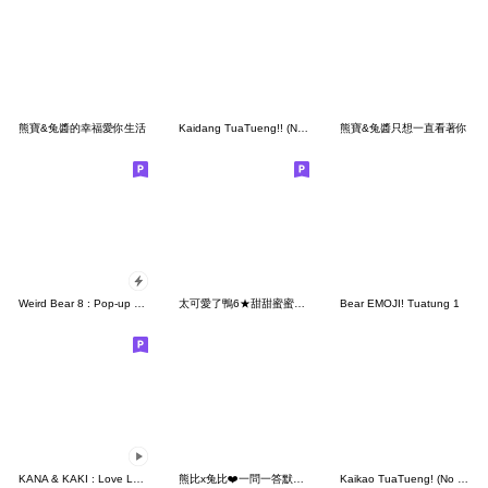
熊寶&兔醬的幸福愛你生活
Kaidang TuaTueng!! (No Text)
熊寶&兔醬只想一直看著你
Weird Bear 8 : Pop-up stickers
太可愛了鴨6★甜甜蜜蜜愛老婆
Bear EMOJI! Tuatung 1
KANA & KAKI : Love Love 8
熊比x兔比❤️一問一答默契好 (熊比版)
Kaikao TuaTueng! (No Text)