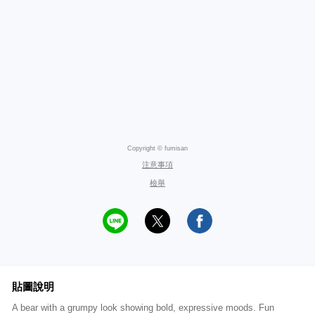
Copyright © fumisan
注意事項
檢舉
貼圖說明
A bear with a grumpy look showing bold, expressive moods. Fun