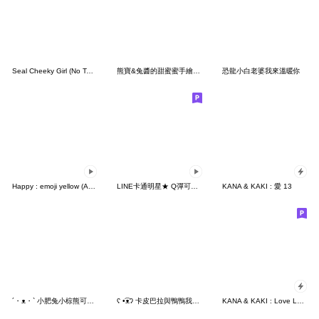
Seal Cheeky Girl (No Text)
熊寶&兔醬的甜蜜蜜手繪生活
恐龍小白老婆我來溫暖你
Happy : emoji yellow (Ami)
LINE卡通明星★ Q彈可愛夏季貼圖
KANA & KAKI : 愛 13
´・ᴥ・` 小肥兔小棕熊可可愛愛
ʕ •͡ᴥʔ 卡皮巴拉與鴨鴨我辦事你操心
KANA & KAKI : Love Love 5