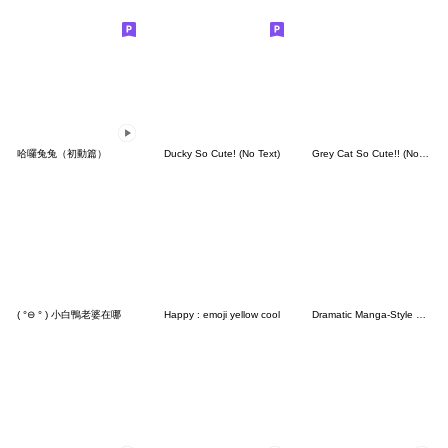
哈囉兔兔（初動篇）
Ducky So Cute! (No Text)
Grey Cat So Cute!! (No Text)
( °⊖ ° ) 小白鴨老婆在哪
Happy : emoji yellow cool
Dramatic Manga-Style Manmaru-kun