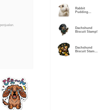
Rabbit
Pudding
Stamp (Kansai
dialect)
penjualan.
Dachshund
Biscuit Stamp!
Dachshund
Biscuit Stamp
part2!