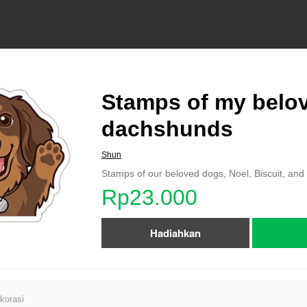
Stamps of my belo
dachshunds
Shun
Stamps of our beloved dogs, Noel, Biscuit, an
Rp23.000
Hadiahkan
korasi