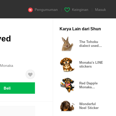
Pengumuman
|
Keinginan
|
Masuk
Karya Lain dari Shun
ved
The Tohoku
dialect used
by rabbits
Monaka's LINE
d Monaka
stickers
Red Dapple
Beli
Monaka
Sticker
Wonderful
Noel Sticker