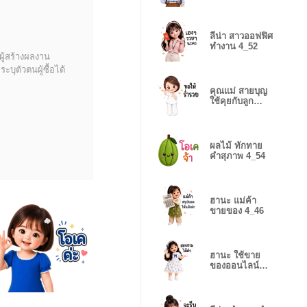
ค่ะ 4_60
ลีน่า สาวออฟฟิศ
ทำงาน 4_52
ผู้สร้างผลงาน
บุตัวตนผู้ซื้อได้
คุณแม่ สายบุญ
ใช้คุยกับลูก
4_45
ผลไม้ ทักทาย
คำสุภาพ 4_54
ฮานะ แม่ค้า
ขายของ 4_46
ฮานะ ใช้ขาย
ของออนไลน์
4_48