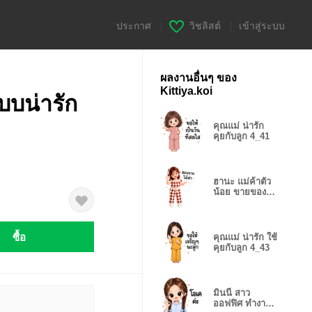
ประกาศ
|
วิชลิสต์
|
เข้าสู่ระบบ
ผลงานอื่นๆ ของ
Kittiya.koi
บบน่ารัก
คุณแม่ น่ารัก
คุยกับลูก 4_41
ฮานะ แม่ค้าตัว
น้อย ขายของ
ออนไลน์ 4_42
ซื้อ
คุณแม่ น่ารัก ใช้
คุยกับลูก 4_43
มินนี่ สาว
ออฟฟิศ ทำงาน