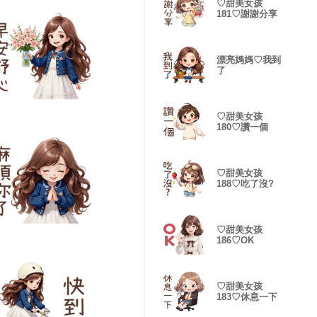
♡甜美女孩
181♡謝謝分享
漂亮媽媽♡我到
了
♡甜美女孩
180♡讚一個
♡甜美女孩
188♡吃了沒?
♡甜美女孩
186♡OK
♡甜美女孩
183♡休息一下