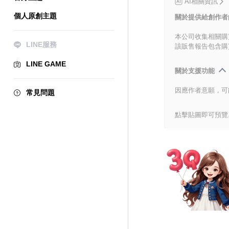
AI相關資訊
個人原創主題
關於提供給創作者
本公司收集相關購
LINE服務
該販售報告包含購
LINE GAME
關於支援功能
因應作者意願，可
常見問題
點擊貼圖即可預覽