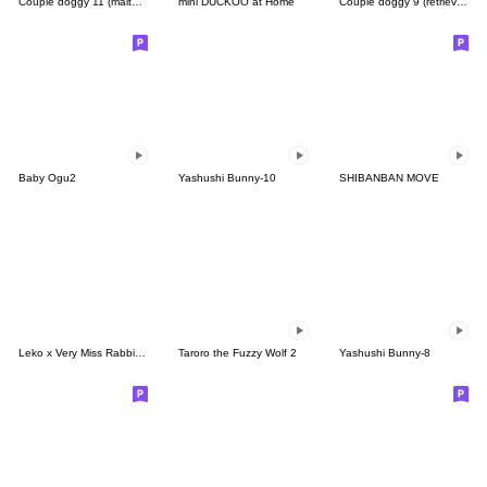
Couple doggy 11 (maltese)
mini DUCKOO at Home
Couple doggy 9 (retriever)
Baby Ogu2
Yashushi Bunny-10
SHIBANBAN MOVE
Leko x Very Miss Rabbit: Taiwan Style
Taroro the Fuzzy Wolf 2
Yashushi Bunny-8