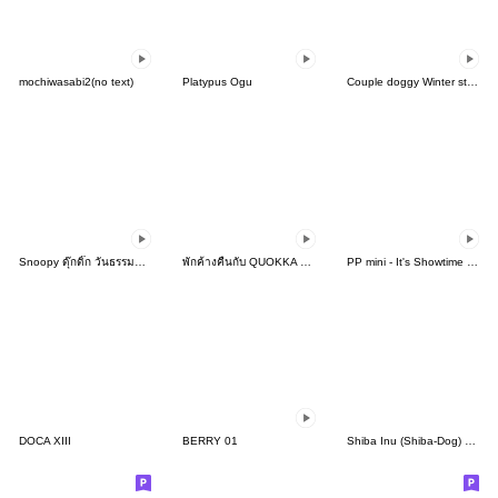
mochiwasabi2(no text)
Platypus Ogu
Couple doggy Winter story
Snoopy ดุ๊กดิ๊ก วันธรรมดาในฤดูร้อน
พักค้างคืนกับ QUOKKA & BOBO
PP mini - It's Showtime & Feast!
DOCA XIII
BERRY 01
Shiba Inu (Shiba-Dog) stickers - vol.5