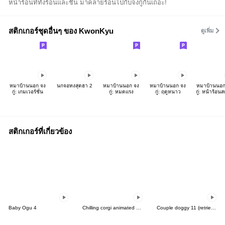
หน้าร้อนที่ทั้งร้อนและชื้น มาคลายร้อนไปกับจงกู่กันเถอะ!
สติกเกอร์ชุดอื่นๆ ของ KwonKyu
ดูเพิ่ม
หมาบ้านนอก จง
นกจอทงสุดฮา 2
หมาบ้านนอก จง
หมาบ้านนอก จง
หมาบ้านนอก
กู่: เกมเวอร์ชั่น
กู่: หมดแรง
กู่: ฤดูหนาว
กู่: หน้าร้อน
สติกเกอร์ที่เกี่ยวข้อง
Baby Ogu 4
Chilling corgi animated stickers
Couple doggy 11 (retriever)