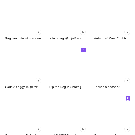
Sugoinu animation sticker
zzingzzing คู่รัก (หมี ver.) 3
Animated! Cute Chubby Frog Summer
Couple doggy 10 (retriever)
Pip the Dog in Shorts [Spring & Summer]
There's a beaver 2