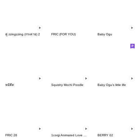
คู่ zzingzzing (กระต่าย) 2
FRIC (FOR YOU)
Baby Ogu
หมีดีด
Squishy Mochi Poodle
Baby Ogu's little life
FRIC 26
1corgi Animated Love Stickers 2
BERRY 02