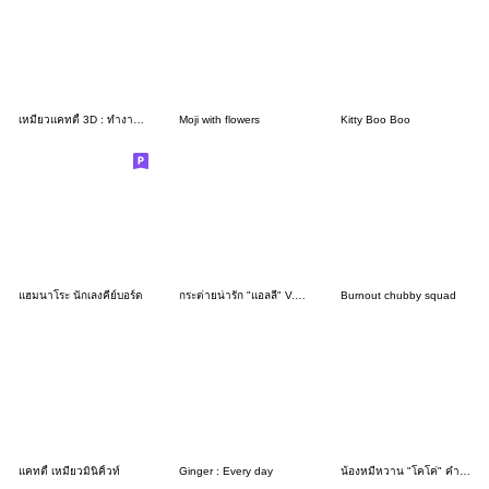
เหมียวแคทตี้ 3D : ทำงานค่ะ
Moji with flowers
Kitty Boo Boo
แฮมนาโระ นักเลงคีย์บอร์ด
กระต่ายน่ารัก "แอลลี่" V.5 - คำพูดน่ารัก
Burnout chubby squad
แคทตี้ เหมียวมินิคิ้วท์
Ginger : Every day
น้องหมีหวาน "โคโค่" คำพูดน่ารักใช้ง่าย