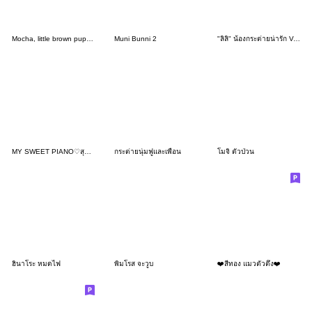
Mocha, little brown puppy daily
Muni Bunni 2
"ลิลิ" น้องกระต่ายน่ารัก V.4 - แชทน่ารัก
MY SWEET PIANO♡สุดอ้อน
กระต่ายนุ่มฟูและเพื่อน
โมจิ ตัวป่วน
ฮินาโระ หมดไฟ
พิมโรส จะวูบ
❤️สีทอง แมวตัวตึง❤️