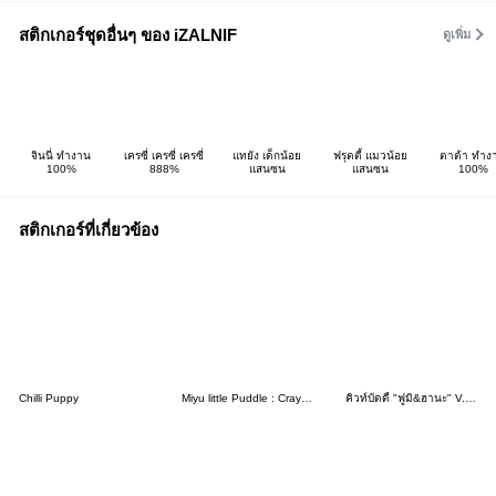
สติกเกอร์ชุดอื่นๆ ของ iZALNIF
ดูเพิ่ม
จินนี่ ทำงาน
เครซี่ เครซี่ เครซี่
แทยัง เด็กน้อย
ฟรุตตี้ แมวน้อย
ตาต้า ทำง
100%
888%
แสนซน
แสนซน
100%
สติกเกอร์ที่เกี่ยวข้อง
Chilli Puppy
Miyu little Puddle : Crayon(Text Edited)
คิวท์บัดดี้ "ฟูมิ&ฮานะ" V.5 - แชทน่ารัก