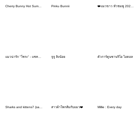
Cherry Bunny Hot Summer
Pinku Bunnii
❤️แมวขาว หัวชมพู 2026❤️(No Text)
แมวน่ารัก "โซระ" - แชทน่ารัก
จูจู ลิงน้อย
ตัวการ์ตูนซานริโอ ไอดอล
Sharks and kittens7 (samenyan)
สาวผ้าโพกส้มกับแมว❤️
Millie : Every day