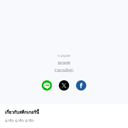
© iZALNIF
หมายเหตุ
รายงานปัญหา
เกี่ยวกับสติกเกอร์นี้
น่ารัก น่ารัก น่ารัก