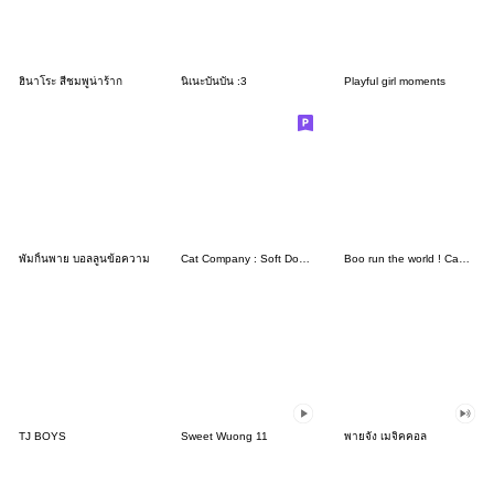
ฮินาโระ สีชมพูน่าร้าก
นิเนะบันบัน :3
Playful girl moments
พัมกิ้นพาย บอลลูนข้อความ
Cat Company : Soft Doodle Cats
Boo run the world ! Camping puppy
TJ BOYS
Sweet Wuong 11
พายจัง เมจิคคอล