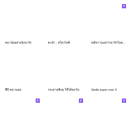
หมาน้อยสายรุ้งน่ารัก
คะน้า : สโลวไลฟ์
หมีหวานแหว๋วน่ารักในทุกวัน♡ฟูฟ่อง
ฟีบี้ หมามอม
กระต่ายพิ้งคุ ใช้ได้ทุกวัน
Stella super cute 3