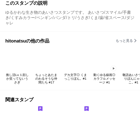
このスタンプの説明
ゆるかわな生き物のあいさつスタンプです。 あいさつ/スマイル/手書
き/くすみカラー/ペンギン/パンダ/トリ/うさぎ/くま/歯/省スペース/ダジ
ャレ
hitonatsuの他の作品
もっと見る
推し活Lv.１顔し
ちょっとあたま
デカ文字◎ くま
動くゆる線画◎
敬語あいさ
か笑ってないう
のわるそうな仲
っこりぼん。#1
カラフルメッセ
りぼんにゃ
さぎ
間たち #17
ージ #1
こ。#1
関連スタンプ