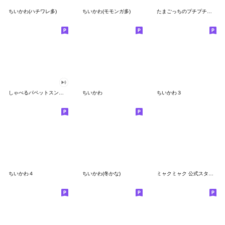
ちいかわ(ハチワレ多)
ちいかわ(モモンガ多)
たまごっちのプチプチおみせっち
しゃべるパペットスンスン
ちいかわ
ちいかわ３
ちいかわ４
ちいかわ(冬かな)
ミャクミャク 公式スタンプ第２弾