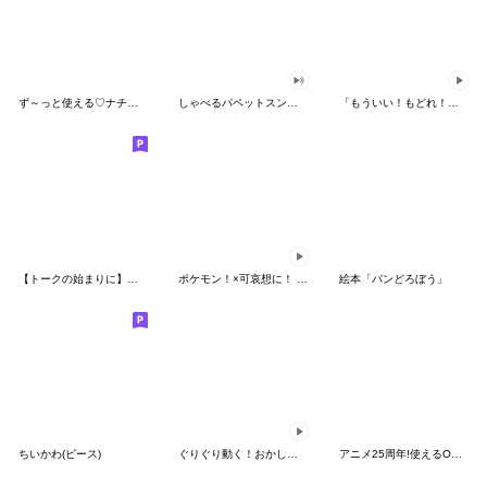
ず～っと使える♡ナチュラルガール
しゃべるパペットスンスン（HAPPY）
「もういい！もどれ！ピカチュウ！」
【トークの始まりに】ゆるカワ♪スヌーピー
ポケモン！×可哀想に！ ムチっとスタンプ
絵本「パンどろぼう」
ちいかわ(ピース)
ぐりぐり動く！おかしなポケモンスタンプ
アニメ25周年!使えるONE PIECEスタンプ