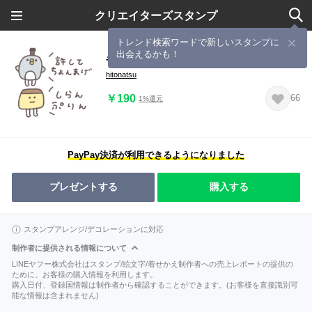
クリエイターズスタンプ
トレンド検索ワードで新しいスタンプに
出会えるかも！
省スペース◎ちびっこふれんず #13
hitonatsu
￥190
66
1%還元
PayPay決済が利用できるようになりました
プレゼントする
購入する
スタンプアレンジ/デコレーションに対応
制作者に提供される情報について
LINEヤフー株式会社はスタンプ/絵文字/着せかえ制作者への売上レポートの提供の
ために、お客様の購入情報を利用します。
購入日付、登録国情報は制作者から確認することができます。(お客様を直接識別可
能な情報は含まれません)