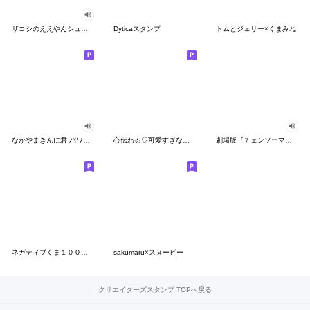
ザコシのええやんシューシュースタンプ
Dyticaスタンプ
トムとジェリー×くまみね
なかやまきんに君 パワー!!スタンプ
心伝わる♡可愛すぎない大人の長文スタンプ
劇場版『チェンソーマン レゼ篇』
ネガティブくま１００％ 憂鬱な一日
sakumaru×スヌーピー
クリエイターズスタンプ TOPへ戻る