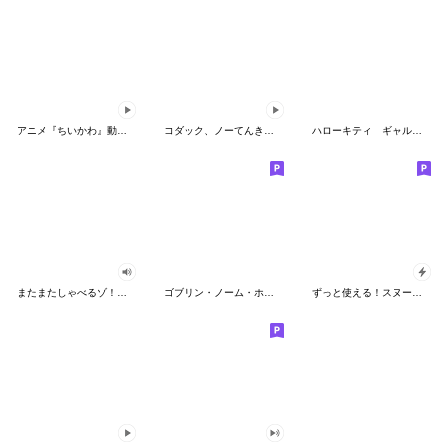
アニメ『ちいかわ』動くLINEスタンプ vol.2
コダック、ノーてんきに悩み中！
ハローキティ ギャルバイブス♡
またまたしゃべるゾ！クレヨンしんちゃん
ゴブリン・ノーム・ホーン
ずっと使える！スヌーピーのグリーティング