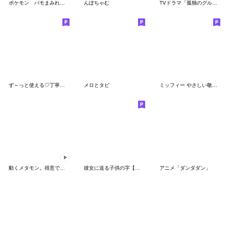
ポケモン パモまみれスタンプ
んぽちゃむ
TVドラマ「孤独のグルメ」
ず～っと使える♡丁寧な敬語お辞儀スタンプ
メロとタビ
ミッフィー やさしい敬語スタンプ
動くメタモン。得意でも苦手でもへんしん！
彼女に送る子供の字【カップル・彼氏】
アニメ「ダンダダン」