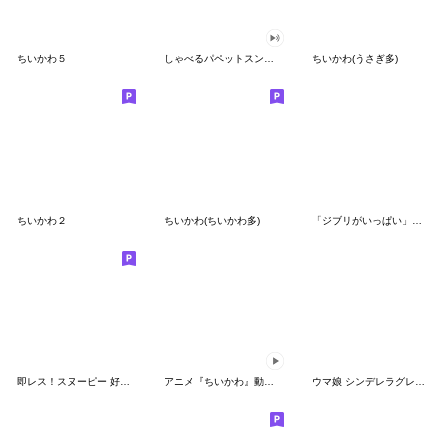
ちいかわ５
しゃべるパペットスンスン（GOOD）
ちいかわ(うさぎ多)
ちいかわ２
ちいかわ(ちいかわ多)
「ジブリがいっぱい」スタンプ
即レス！スヌーピー 好印象な長文スタンプ
アニメ『ちいかわ』動くLINEスタンプ vol.1
ウマ娘 シンデレラグレイ かんたんオグリ