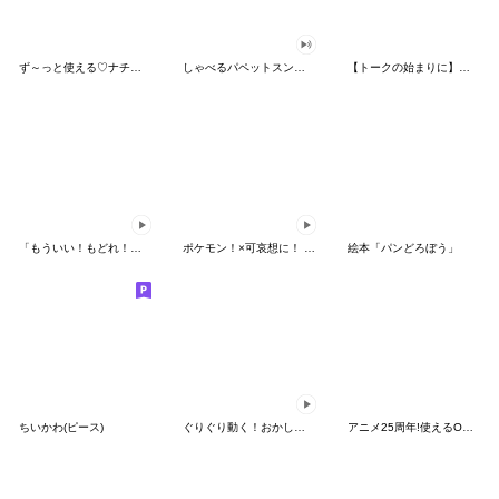
ず～っと使える♡ナチュラルガール
しゃべるパペットスンスン（HAPPY）
【トークの始まりに】ゆるカワ♪スヌーピー
「もういい！もどれ！ピカチュウ！」
ポケモン！×可哀想に！ ムチっとスタンプ
絵本「パンどろぼう」
ちいかわ(ピース)
ぐりぐり動く！おかしなポケモンスタンプ
アニメ25周年!使えるONE PIECEスタンプ