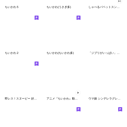
ちいかわ５
ちいかわ(うさぎ多)
しゃべるパペットスンスン（GOOD）
ちいかわ２
ちいかわ(ちいかわ多)
「ジブリがいっぱい」スタンプ
即レス！スヌーピー 好印象な長文スタンプ
アニメ『ちいかわ』動くLINEスタンプ vol.1
ウマ娘 シンデレラグレイ かんたんオグリ