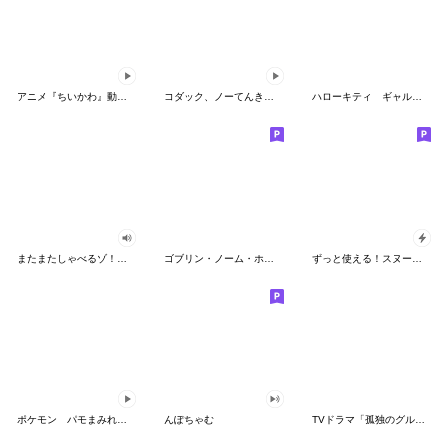
アニメ『ちいかわ』動くLINEスタンプ vol.2
コダック、ノーてんきに悩み中！
ハローキティ ギャルバイブス♡
またまたしゃべるゾ！クレヨンしんちゃん
ゴブリン・ノーム・ホーン
ずっと使える！スヌーピーのグリーティング
ポケモン パモまみれスタンプ
んぽちゃむ
TVドラマ「孤独のグルメ」