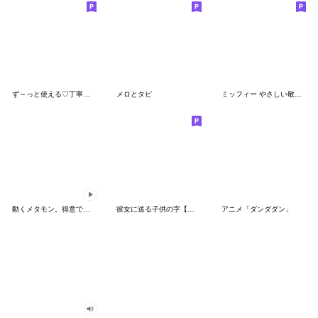
ず～っと使える♡丁寧な敬語お辞儀スタンプ
メロとタビ
ミッフィー やさしい敬語スタンプ
動くメタモン。得意でも苦手でもへんしん！
彼女に送る子供の字【カップル・彼氏】
アニメ「ダンダダン」