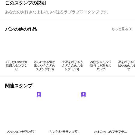
このスタンプの説明
あなたの大好きなよしのぶへ送るラブラブ♡スタンプです。
パンの他の作品
もっと見る
〇しばいぬの連
さらにやる気が
☆夏を感じるう
みほちゃんへ♡
夏を感じる
絡用スタンプ２
出ないうさぎの
さぎさんのスタ
気持ちを送るス
ばいぬのス
〇
スタンプ(3D)
ンプ【3D】
タンプ
プ
関連スタンプ
ちいかわ(ハチワレ多)
ちいかわ(モモンガ多)
たまごっちのプチプチおみせっち