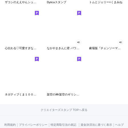
ザコシのええやんシューシュースタンプ
Dyticaスタンプ
トムとジェリー×くまみね
心伝わる♡可愛すぎない大人の長文スタンプ
なかやまきんに君 パワー!!スタンプ
劇場版『チェンソーマン レゼ篇』
ネガティブくま１００％ 憂鬱な一日
架空の神/架空のギリシャ神話
クリエイターズスタンプ TOPへ戻る
|
|
|
|
利用規約
プライバシーポリシー
特定商取引法の表記
資金決済法に基づく表示
ヘルプ