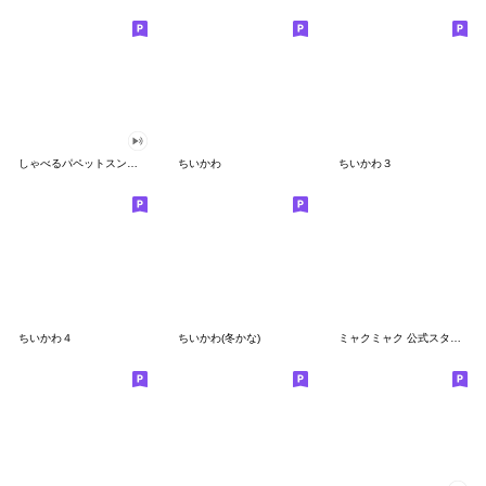
しゃべるパペットスンスン
ちいかわ
ちいかわ３
ちいかわ４
ちいかわ(冬かな)
ミャクミャク 公式スタンプ第２弾