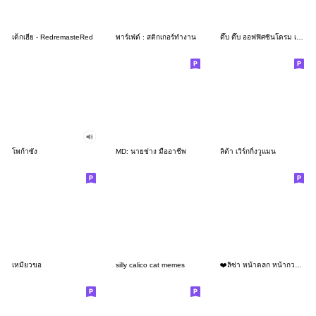
เด็กเฮีย - RedremasteRed
พาร์เฟ่ต์ : สติกเกอร์ทำงาน
ดึ๊บ ดึ๊บ ออฟฟิศซินโดรม เจ็ด
โพก้าซัง
MD: นายช่าง มืออาชีพ
ลิต้า เวิร์กกิ้งวูแมน
เหมียวขอ
silly calico cat memes
❤️ลิซ่า หน้าตลก หน้ากวน!❤️