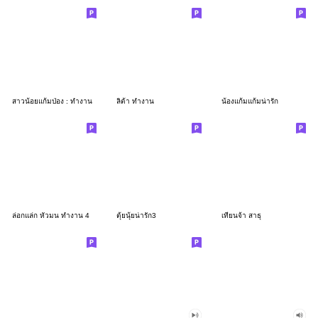
สาวน้อยแก้มป่อง : ทำงาน
ลิต้า ทำงาน
น้องแก้มแก้มน่ารัก
ล่อกแล่ก หัวมน ทำงาน 4
ตุ้ยนุ้ยน่ารัก3
เทียนจ้า สาธุ