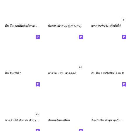
ดึ๊บ ดึ๊บ ออฟฟิศซินโดรม เก้า
น้องกระต่ายนุ่มฟู (ทำงาน)
เครยอนชินจัง! ดุ๊กดิ๊กได้
ดึ๊บ ดึ๊บ 2025
ต่ายไฮเปอร์ : สาดดด!!
ดึ๊บ ดึ๊บ ออฟฟิศซินโดรม สี่
นายต้นไม้ ทำงาน ทำงาน ทำงาน!!!
ซัมเมอร์และเพื่อน
น้องยิมยิ้ม ส่งสุข ทุกวัน CutePastel THA