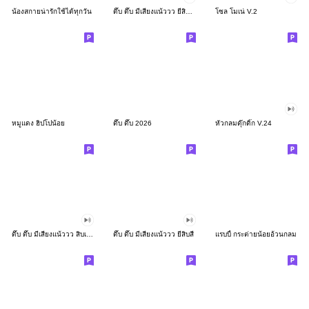
น้องสกายน่ารักใช้ได้ทุกวัน
ดึ๊บ ดึ๊บ มีเสียงแน้ววว ยี่สิบสอง
โซล โมเน่ V.2
หมูแดง ฮิปโปน้อย
ดึ๊บ ดึ๊บ 2026
หัวกลมดุ๊กดิ๊ก V.24
ดึ๊บ ดึ๊บ มีเสียงแน้ววว สิบเก้า
ดึ๊บ ดึ๊บ มีเสียงแน้ววว ยี่สิบสี่
แรบบี้ กระต่ายน้อยอ้วนกลม