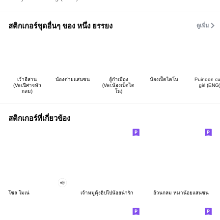
สติกเกอร์ชุดอื่นๆ ของ หนึ่ง ยรรยง
ดูเพิ่ม
เว้าอีสาน
น้องต่ายแสนซน
อู้กำเมือง
น้องเป็ดไดโน
Puinoon cu
(Ver.ปีศาจหัว
(Ver.น้องเป็ดได
girl (ENG
กลม)
โน)
สติกเกอร์ที่เกี่ยวข้อง
โซล โมเน่
เจ้าหมูดุ้งฮิปโปน้อยน่ารัก
อ้วนกลม หมาน้อยแสนซน