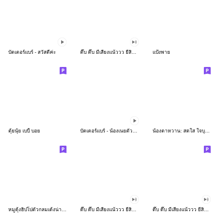
บัตเตอร์แบร์ - สวัสดีค่ะ
ดึ๊บ ดึ๊บ มีเสียงแน้ววว ยี่สิบห้า
แป้งพาย
ตุ้ยนุ้ย เบบี้ บอย
บัตเตอร์แบร์ - น้องเนยตัวตึง พุงเต่ง
น้องตาหวาน: สดใส ใจบุญ (สีพาสเทล)
หมูดุ้งฮิปโปตัวกลมเด้งน่ารัก
ดึ๊บ ดึ๊บ มีเสียงแน้ววว ยี่สิบเจ็ด
ดึ๊บ ดึ๊บ มีเสียงแน้ววว ยี่สิบหก