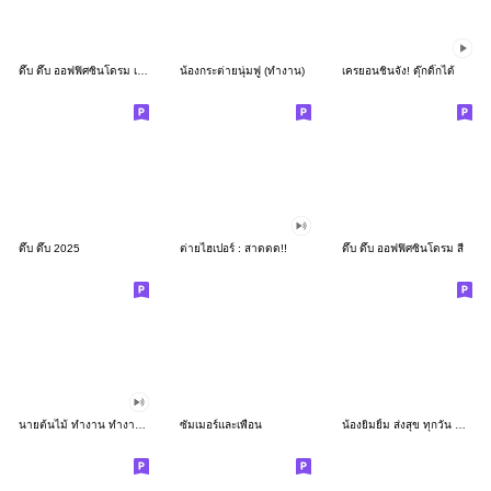
ดึ๊บ ดึ๊บ ออฟฟิศซินโดรม เก้า
น้องกระต่ายนุ่มฟู (ทำงาน)
เครยอนชินจัง! ดุ๊กดิ๊กได้
ดึ๊บ ดึ๊บ 2025
ต่ายไฮเปอร์ : สาดดด!!
ดึ๊บ ดึ๊บ ออฟฟิศซินโดรม สี่
นายต้นไม้ ทำงาน ทำงาน ทำงาน!!!
ซัมเมอร์และเพื่อน
น้องยิมยิ้ม ส่งสุข ทุกวัน CutePastel THA