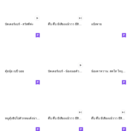
บัตเตอร์แบร์ - สวัสดีค่ะ
ดึ๊บ ดึ๊บ มีเสียงแน้ววว ยี่สิบห้า
แป้งพาย
ตุ้ยนุ้ย เบบี้ บอย
บัตเตอร์แบร์ - น้องเนยตัวตึง พุงเต่ง
น้องตาหวาน: สดใส ใจบุญ (สีพาสเทล)
หมูดุ้งฮิปโปตัวกลมเด้งน่ารัก
ดึ๊บ ดึ๊บ มีเสียงแน้ววว ยี่สิบเจ็ด
ดึ๊บ ดึ๊บ มีเสียงแน้ววว ยี่สิบหก