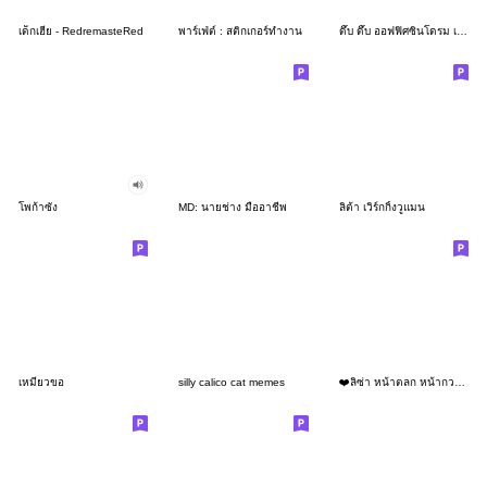
เด็กเฮีย - RedremasteRed
พาร์เฟ่ต์ : สติกเกอร์ทำงาน
ดึ๊บ ดึ๊บ ออฟฟิศซินโดรม เจ็ด
โพก้าซัง
MD: นายช่าง มืออาชีพ
ลิต้า เวิร์กกิ้งวูแมน
เหมียวขอ
silly calico cat memes
❤️ลิซ่า หน้าตลก หน้ากวน!❤️