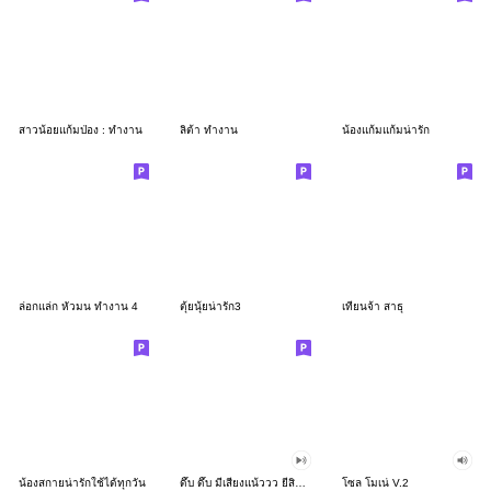
สาวน้อยแก้มป่อง : ทำงาน
ลิต้า ทำงาน
น้องแก้มแก้มน่ารัก
ล่อกแล่ก หัวมน ทำงาน 4
ตุ้ยนุ้ยน่ารัก3
เทียนจ้า สาธุ
น้องสกายน่ารักใช้ได้ทุกวัน
ดึ๊บ ดึ๊บ มีเสียงแน้ววว ยี่สิบสอง
โซล โมเน่ V.2