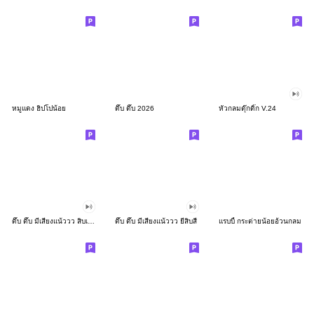
หมูแดง ฮิปโปน้อย
ดึ๊บ ดึ๊บ 2026
หัวกลมดุ๊กดิ๊ก V.24
ดึ๊บ ดึ๊บ มีเสียงแน้ววว สิบเก้า
ดึ๊บ ดึ๊บ มีเสียงแน้ววว ยี่สิบสี่
แรบบี้ กระต่ายน้อยอ้วนกลม