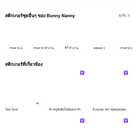
สติกเกอร์ชุดอื่นๆ ของ Bunny Nanny
ดูเพิ่ม
กระต่าย 2.
กระต่าย ทำงาน.
กีวี่ ทำงาน
คอนเน่ 1
กระต่าย 1
สติกเกอร์ที่เกี่ยวข้อง
โซล โมเน่
เจ้าหมูดุ้งฮิปโปน้อยน่ารัก
อ้วนกลม หมาน้อยแสนซน