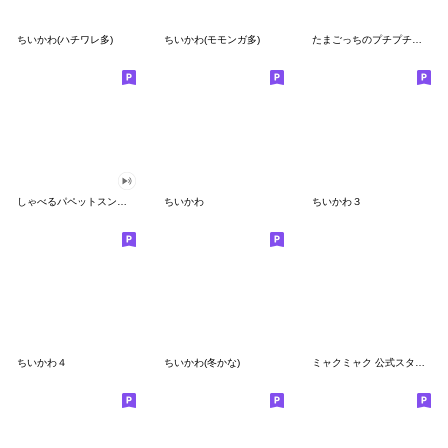
ちいかわ(ハチワレ多)
ちいかわ(モモンガ多)
たまごっちのプチプチおみせっち
しゃべるパペットスンスン
ちいかわ
ちいかわ３
ちいかわ４
ちいかわ(冬かな)
ミャクミャク 公式スタンプ第２弾