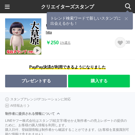
クリエイターズスタンプ
トレンド検索ワードで新しいスタンプに
出会えるかも！
いつもの面白スタンプ(特別編2)
hitta
￥250
38
1%還元
PayPay決済が利用できるようになりました
プレゼントする
購入する
スタンプアレンジ/デコレーションに対応
AI情報あり
制作者に提供される情報について
LINEヤフー株式会社はスタンプ/絵文字/着せかえ制作者への売上レポートの提供の
ために、お客様の購入情報を利用します。
購入日付、登録国情報は制作者から確認することができます。(お客様を直接識別可
能な情報は含まれません)