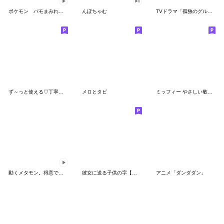
ポケモン パモまみれスタンプ
んぽちゃむ
TVドラマ「孤独のグルメ」
ず～っと使える♡丁寧な敬語お辞儀スタンプ
メロとタビ
ミッフィー やさしい敬語スタンプ
動くメタモン。得意でも苦手でもへんしん！
彼女に送る子供の字【カップル・彼氏】
アニメ「ダンダダン」