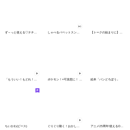
ず～っと使える♡ナチュラルガール
しゃべるパペットスンスン（HAPPY）
【トークの始まりに】ゆるカワ♪スヌーピー
「もういい！もどれ！ピカチュウ！」
ポケモン！×可哀想に！ ムチっとスタンプ
絵本「パンどろぼう」
ちいかわ(ピース)
ぐりぐり動く！おかしなポケモンスタンプ
アニメ25周年!使えるONE PIECEスタンプ