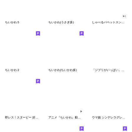
ちいかわ５
ちいかわ(うさぎ多)
しゃべるパペットスンスン（GOOD）
ちいかわ２
ちいかわ(ちいかわ多)
「ジブリがいっぱい」スタンプ
即レス！スヌーピー 好印象な長文スタンプ
アニメ『ちいかわ』動くLINEスタンプ vol.1
ウマ娘 シンデレラグレイ かんたんオグリ