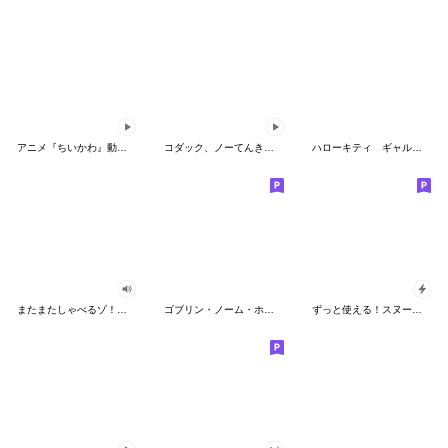
アニメ『ちいかわ』動くLINEスタンプ vol.2
コダック、ノーてんきに悩み中！
ハローキティ ギャルバイブス♡
またまたしゃべるゾ！クレヨンしんちゃん
ゴブリン・ノーム・ホーン
ずっと使える！スヌーピーのグリーティング