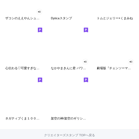
ザコシのええやんシューシュースタンプ
Dyticaスタンプ
トムとジェリー×くまみね
心伝わる♡可愛すぎない大人の長文スタンプ
なかやまきんに君 パワー!!スタンプ
劇場版『チェンソーマン レゼ篇』
ネガティブくま１００％ 憂鬱な一日
架空の神/架空のギリシャ神話
クリエイターズスタンプ TOPへ戻る