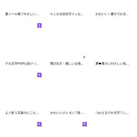
夏シール風♡やさしい気遣い♡敬語長文も♡
らくがき顔文字メッセージ
かわいい！夏のでか文字スタンプ
デカ文字POPな顔メッセージ
飛び出す！優しいお地蔵さま
夏❤️暑さにやさしい気づかい デカ文字Ver
よく使う言葉のにこちゃん
かわいいクレヨン♡使えるシンプルスタンプ
つかえるでか文字♡シニアさん