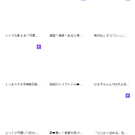
シンプル使える♡可愛いカラフルクレヨン
感謝＊連絡＊あると便利な大きな文字
毎日ねこネコ♡にっこり猫で明るいトーク♡
くっきりデカ字✿毎日使える明るいあいさつ
笑顔のトイプードル❤️大人ラブリー❤挨拶3D
ひま子ちゃん742大人女子の初夏スタンプ。
ぷっくり可愛い♡伝わる吹き出し
夏❤️暑い！挨拶＆気づかい 敬語＆タメ語２
『とにかくほめる』丸文字花スタンプ