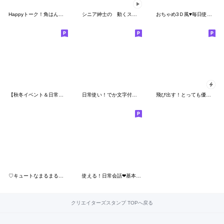
Happyトーク！角はんこ★スタンプ
シニア紳士の 動くスタンプ
おちゃめ3Ｄ風♥毎日使える楽しい会話♥夏
【秋冬イベント＆日常会話】 優しいラッコ
日常使い！でか文字付箋吹出し基本セット
飛び出す！とっても優しいまん丸くん
♡キュートなまるまる！♡
使える！日常会話❤基本セット
クリエイターズスタンプ TOPへ戻る