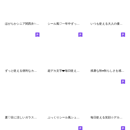
ほがらかシニア関西弁✨サークル仕事連絡:女
シール風♡一年中ずっと使える大きな文字♡
いつも使える大人の優しい気遣い 大人女子
ずっと使える便利なカラフルスタンプ 日常
超デカ文字❤️毎日使える 挨拶❤シニアにも
残暑な秋●秋らしさを感じる優しいスタンプ
夏♡目に涼しいガラス風な花で優しいでか字
ぷっくりシール風シュナウザー 敬語/丁寧
毎日使える笑顔☆デカ文字