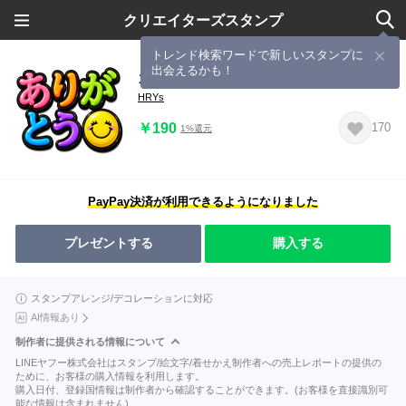
クリエイターズスタンプ
トレンド検索ワードで新しいスタンプに
出会えるかも！
カラフル❤️でか文字シンプル
HRYs
￥190
170
1%還元
PayPay決済が利用できるようになりました
プレゼントする
購入する
スタンプアレンジ/デコレーションに対応
AI情報あり
制作者に提供される情報について
LINEヤフー株式会社はスタンプ/絵文字/着せかえ制作者への売上レポートの提供の
ために、お客様の購入情報を利用します。
購入日付、登録国情報は制作者から確認することができます。(お客様を直接識別可
能な情報は含まれません)