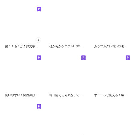
動く！らくがき顔文字メッセージ
ほがらかシニア✨LINE初心者スタンプ:女性
カラフルクレヨン♡モンスター
使いやすい！関西弁はんこ★スタンプ
毎日使える元気なデカ文字
ずーーっと使える！毎日スタンプ/優しさmix