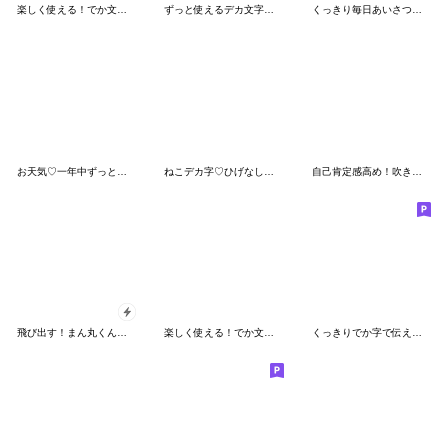
楽しく使える！でか文字❤日常会話
ずっと使えるデカ文字優しい気遣い 夏
くっきり毎日あいさつ♡でか字で読みやすい
お天気♡一年中ずっと使える！春夏秋冬OK♡
ねこデカ字♡ひげなし大人かわいい脱毛ネコ
自己肯定感高め！吹き出しはんこ★スタンプ
飛び出す！まん丸くん「敬語」
楽しく使える！でか文字❤敬語
くっきりでか字で伝える♡今なにしてる