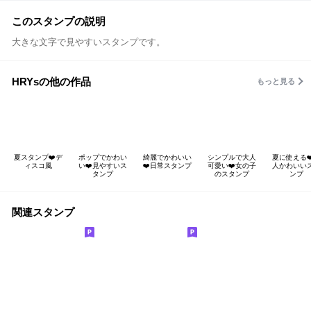
このスタンプの説明
大きな文字で見やすいスタンプです。
HRYsの他の作品
もっと見る
夏スタンプ❤️デ
ポップでかわい
綺麗でかわいい
シンプルで大人
夏に使える❤
ィスコ風
い❤️見やすいス
❤️日常スタンプ
可愛い❤️女の子
人かわいい
タンプ
のスタンプ
ンプ
関連スタンプ