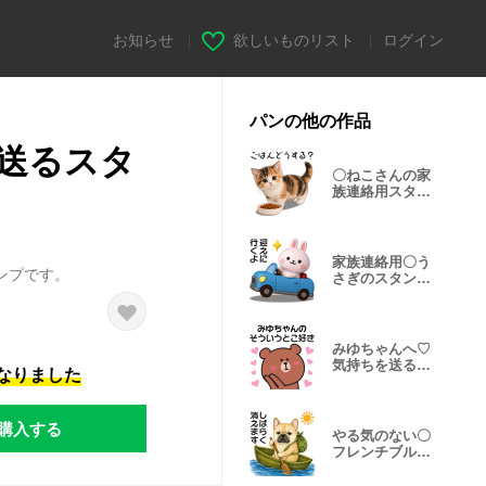
お知らせ
|
欲しいものリスト
|
ログイン
パンの他の作品
送るスタ
〇ねこさんの家
族連絡用スタン
プ〇
家族連絡用〇う
ンプです。
さぎのスタンプ
２【3D】
みゆちゃんへ♡
気持ちを送るス
になりました
タンプ
購入する
やる気のない〇
フレンチブルの
スタンプ