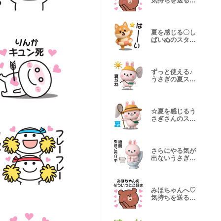
気持ちを送るス
タンプ
夏を感じる〇し
ばいぬのスタン
プ２
ずっと使える♪
うさぎの夏スタ
ンプ【3D】
☆夏を感じるう
さぎさんのスタ
ンプ【3D】
さらにやる気が
出ないうさぎの
スタンプ(3D)
みほちゃんへ♡
気持ちを送るス
タンプ