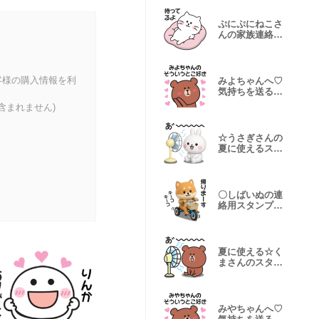
ぷにぷにねこさ
んの家族連絡用
スタンプ
客様の購入情報を利
みよちゃんへ♡
気持ちを送るス
タンプ
含まれません)
☆うさぎさんの
夏に使えるスタ
ンプ【3D】
〇しばいぬの連
絡用スタンプ２
〇
夏に使える☆く
まさんのスタン
プ
みやちゃんへ♡