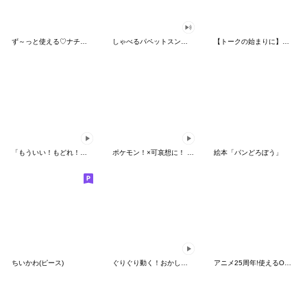
ず～っと使える♡ナチュラルガール
しゃべるパペットスンスン（HAPPY）
【トークの始まりに】ゆるカワ♪スヌーピー
「もういい！もどれ！ピカチュウ！」
ポケモン！×可哀想に！ ムチっとスタンプ
絵本「パンどろぼう」
ちいかわ(ピース)
ぐりぐり動く！おかしなポケモンスタンプ
アニメ25周年!使えるONE PIECEスタンプ