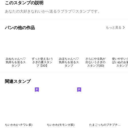
このスタンプの説明
あなたの大好きなれいかへ送るラブラブ♡スタンプです。
パンの他の作品
もっと見る
みねちゃんへ♡
ずっと使える♪う
みほちゃんへ♡
さらにやる気が
使いやすい
気持ちを送るス
さぎの夏スタン
気持ちを送るス
出ないうさぎの
ばいぬのお
タンプ
プ【3D】
タンプ
スタンプ(3D)
スタンプ
関連スタンプ
ちいかわ(ハチワレ多)
ちいかわ(モモンガ多)
たまごっちのプチプチおみせっち