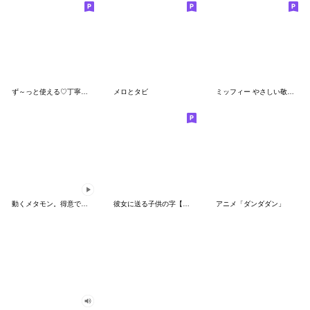
ず～っと使える♡丁寧な敬語お辞儀スタンプ
メロとタビ
ミッフィー やさしい敬語スタンプ
動くメタモン。得意でも苦手でもへんしん！
彼女に送る子供の字【カップル・彼氏】
アニメ「ダンダダン」