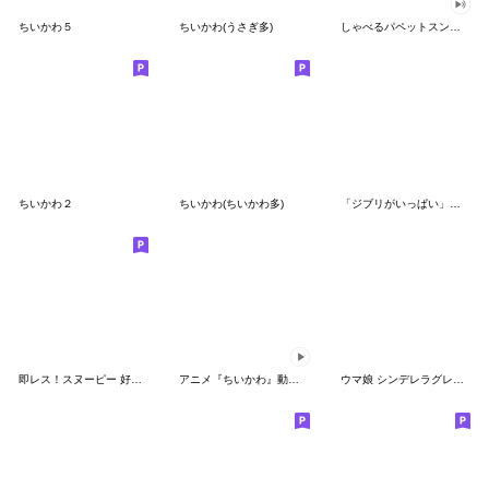
ちいかわ５
ちいかわ(うさぎ多)
しゃべるパペットスンスン（GOOD）
ちいかわ２
ちいかわ(ちいかわ多)
「ジブリがいっぱい」スタンプ
即レス！スヌーピー 好印象な長文スタンプ
アニメ『ちいかわ』動くLINEスタンプ vol.1
ウマ娘 シンデレラグレイ かんたんオグリ