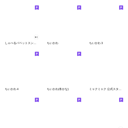
しゃべるパペットスンスン
ちいかわ
ちいかわ３
ちいかわ４
ちいかわ(冬かな)
ミャクミャク 公式スタンプ第２弾