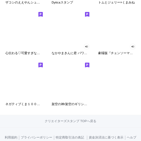
ザコシのええやんシューシュースタンプ
Dyticaスタンプ
トムとジェリー×くまみね
心伝わる♡可愛すぎない大人の長文スタンプ
なかやまきんに君 パワー!!スタンプ
劇場版『チェンソーマン レゼ篇』
ネガティブくま１００％ 憂鬱な一日
架空の神/架空のギリシャ神話
クリエイターズスタンプ TOPへ戻る
|
|
|
|
利用規約
プライバシーポリシー
特定商取引法の表記
資金決済法に基づく表示
ヘルプ