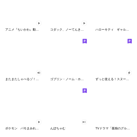
アニメ『ちいかわ』動くLINEスタンプ vol.2
コダック、ノーてんきに悩み中！
ハローキティ ギャルバイブス♡
またまたしゃべるゾ！クレヨンしんちゃん
ゴブリン・ノーム・ホーン
ずっと使える！スヌーピーのグリーティング
ポケモン パモまみれスタンプ
んぽちゃむ
TVドラマ「孤独のグルメ」