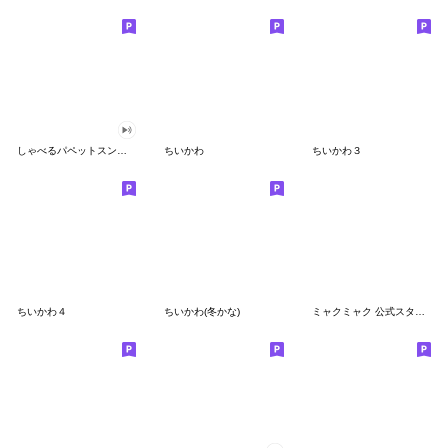
しゃべるパペットスンスン
ちいかわ
ちいかわ３
ちいかわ４
ちいかわ(冬かな)
ミャクミャク 公式スタンプ第２弾