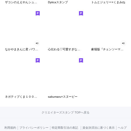
ザコシのええやんシューシュースタンプ
Dyticaスタンプ
トムとジェリー×くまみね
なかやまきんに君 パワー!!スタンプ
心伝わる♡可愛すぎない大人の長文スタンプ
劇場版『チェンソーマン レゼ篇』
ネガティブくま１００％ 憂鬱な一日
sakumaru×スヌーピー
クリエイターズスタンプ TOPへ戻る
|
|
|
|
利用規約
プライバシーポリシー
特定商取引法の表記
資金決済法に基づく表示
ヘルプ