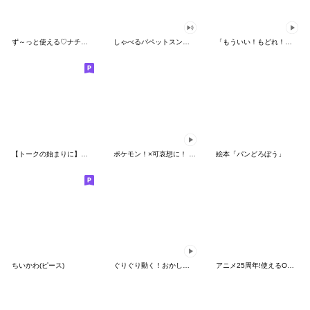
ず～っと使える♡ナチュラルガール
しゃべるパペットスンスン（HAPPY）
「もういい！もどれ！ピカチュウ！」
【トークの始まりに】ゆるカワ♪スヌーピー
ポケモン！×可哀想に！ ムチっとスタンプ
絵本「パンどろぼう」
ちいかわ(ピース)
ぐりぐり動く！おかしなポケモンスタンプ
アニメ25周年!使えるONE PIECEスタンプ