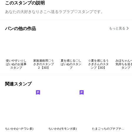
このスタンプの説明
あなたの大好きなりさこへ送るラブラブ♡スタンプです。
パンの他の作品
もっと見る
使いやすい☆し
家族連絡用〇う
夏を感じる〇し
☆夏を感じるう
みほちゃん
ばいぬのお返事
さぎのスタンプ
ばいぬのスタン
さぎさんのスタ
気持ちを送
スタンプ
２【3D】
プ
ンプ【3D】
タンプ
関連スタンプ
ちいかわ(ハチワレ多)
ちいかわ(モモンガ多)
たまごっちのプチプチおみせっち