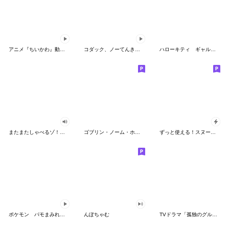
アニメ『ちいかわ』動くLINEスタンプ vol.2
コダック、ノーてんきに悩み中！
ハローキティ ギャルバイブス♡
またまたしゃべるゾ！クレヨンしんちゃん
ゴブリン・ノーム・ホーン
ずっと使える！スヌーピーのグリーティング
ポケモン パモまみれスタンプ
んぽちゃむ
TVドラマ「孤独のグルメ」