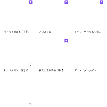
ず～っと使える♡丁寧な敬語お辞儀スタンプ
メロとタビ
ミッフィー やさしい敬語スタンプ
動くメタモン。得意でも苦手でもへんしん！
彼女に送る子供の字【カップル・彼氏】
アニメ「ダンダダン」