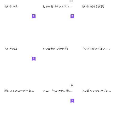
ちいかわ５
しゃべるパペットスンスン（GOOD）
ちいかわ(うさぎ多)
ちいかわ２
ちいかわ(ちいかわ多)
「ジブリがいっぱい」スタンプ
即レス！スヌーピー 好印象な長文スタンプ
アニメ『ちいかわ』動くLINEスタンプ vol.1
ウマ娘 シンデレラグレイ かんたんオグリ