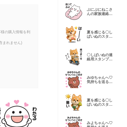
ぷにぷにねこさ
んの家族連絡用
スタンプ
客様の購入情報を利
夏を感じる〇し
ばいぬのスタン
プ２
含まれません)
〇しばいぬの連
絡用スタンプ２
〇
みゆちゃんへ♡
気持ちを送るス
タンプ
夏を感じる〇し
ばいぬのスタン
プ
みよちゃんへ♡