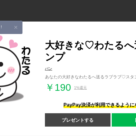
！
大好きな♡わたるへ
ンプ
パン
あなたの大好きなわたるへ送るラブラブ♡スタ
￥190
1%還元
PayPay決済が利用できるよう
プレゼントする