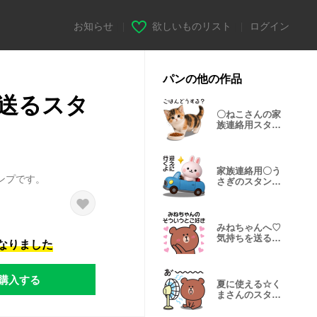
お知らせ
|
欲しいものリスト
|
ログイン
パンの他の作品
送るスタ
〇ねこさんの家
族連絡用スタン
プ〇
家族連絡用〇う
ンプです。
さぎのスタンプ
２【3D】
みねちゃんへ♡
気持ちを送るス
になりました
タンプ
購入する
夏に使える☆く
まさんのスタン
プ