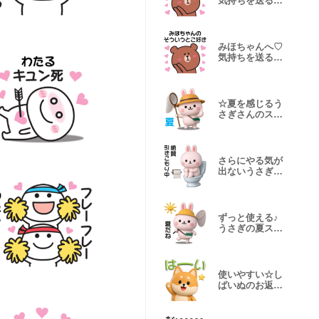
気持ちを送るス
タンプ
みほちゃんへ♡
気持ちを送るス
タンプ
☆夏を感じるう
さぎさんのスタ
ンプ【3D】
さらにやる気が
出ないうさぎの
スタンプ(3D)
ずっと使える♪
うさぎの夏スタ
ンプ【3D】
使いやすい☆し
ばいぬのお返事
スタンプ