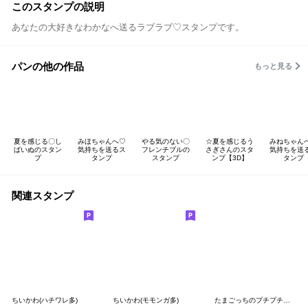
このスタンプの説明
あなたの大好きなわかなへ送るラブラブ♡スタンプです。
パンの他の作品
もっと見る
夏を感じる〇し
みほちゃんへ♡
やる気のない〇
☆夏を感じるう
みねちゃん
ばいぬのスタン
気持ちを送るス
フレンチブルの
さぎさんのスタ
気持ちを送
プ
タンプ
スタンプ
ンプ【3D】
タンプ
関連スタンプ
ちいかわ(ハチワレ多)
ちいかわ(モモンガ多)
たまごっちのプチプチおみせっち