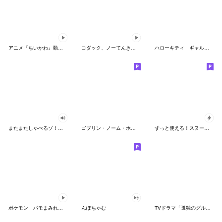
アニメ『ちいかわ』動くLINEスタンプ vol.2
コダック、ノーてんきに悩み中！
ハローキティ ギャルバイブス♡
またまたしゃべるゾ！クレヨンしんちゃん
ゴブリン・ノーム・ホーン
ずっと使える！スヌーピーのグリーティング
ポケモン パモまみれスタンプ
んぽちゃむ
TVドラマ「孤独のグルメ」