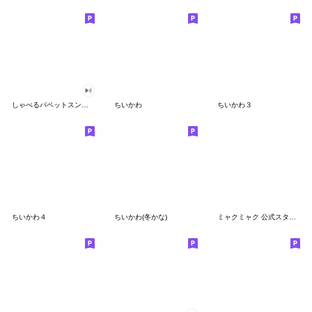
しゃべるパペットスンスン
ちいかわ
ちいかわ３
ちいかわ４
ちいかわ(冬かな)
ミャクミャク 公式スタンプ第２弾