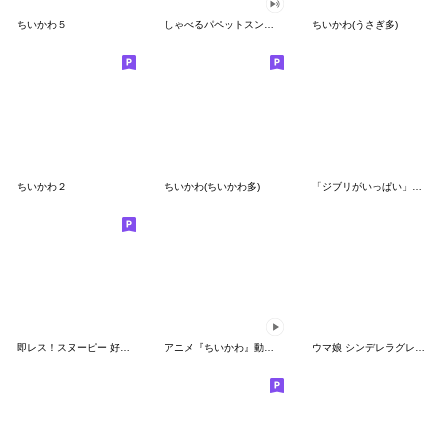
ちいかわ５
しゃべるパペットスンスン（GOOD）
ちいかわ(うさぎ多)
ちいかわ２
ちいかわ(ちいかわ多)
「ジブリがいっぱい」スタンプ
即レス！スヌーピー 好印象な長文スタンプ
アニメ『ちいかわ』動くLINEスタンプ vol.1
ウマ娘 シンデレラグレイ かんたんオグリ