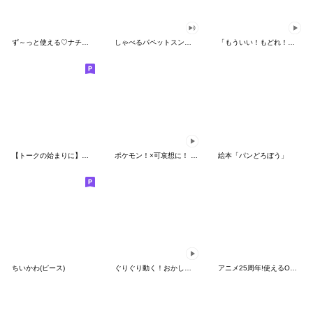
ず～っと使える♡ナチュラルガール
しゃべるパペットスンスン（HAPPY）
「もういい！もどれ！ピカチュウ！」
【トークの始まりに】ゆるカワ♪スヌーピー
ポケモン！×可哀想に！ ムチっとスタンプ
絵本「パンどろぼう」
ちいかわ(ピース)
ぐりぐり動く！おかしなポケモンスタンプ
アニメ25周年!使えるONE PIECEスタンプ