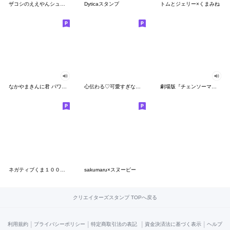
ザコシのええやんシューシュースタンプ
Dyticaスタンプ
トムとジェリー×くまみね
なかやまきんに君 パワー!!スタンプ
心伝わる♡可愛すぎない大人の長文スタンプ
劇場版『チェンソーマン レゼ篇』
ネガティブくま１００％ 憂鬱な一日
sakumaru×スヌーピー
クリエイターズスタンプ TOPへ戻る
|
|
|
|
利用規約
プライバシーポリシー
特定商取引法の表記
資金決済法に基づく表示
ヘルプ