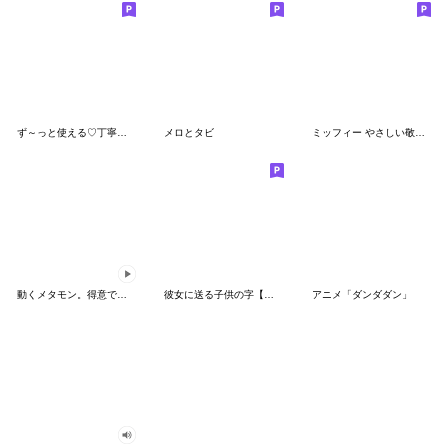
ず～っと使える♡丁寧な敬語お辞儀スタンプ
メロとタビ
ミッフィー やさしい敬語スタンプ
動くメタモン。得意でも苦手でもへんしん！
彼女に送る子供の字【カップル・彼氏】
アニメ「ダンダダン」