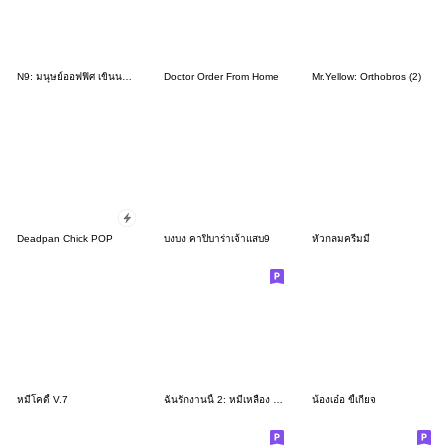
N9: มนุษย์ออฟฟิศ เขินนะคะ
Doctor Order From Home
Mr.Yellow: Orthobros (2)
Deadpan Chick POP
บงบง คาปิบาร่าเจ้าแสบ9
หัวกลมครีมมี่
หมีโคดี้ V.7
ฉันรักงานนี้ 2: หมีเหลือง บ้างาน 3
น้องเอ๋อ ขี้เกียจ