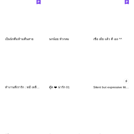
เป็นนักดื่มห้ามตื่นสาย
นกน้อย หัวกลม
เชื่อ เมีย แล้ว ดี เอง ^^
ทำงานที่เรารัก : หมี เหลือง บ้างาน 4
ดู๊ด ❤️ น่ารัก 01
Silent but expressive little devil