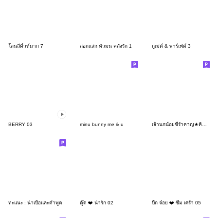
โลนลี่คิ้วท์มาก 7
ล่อกแล่ก หัวมน คลั่งรัก 1
กูเม่ต์ & พาร์เฟ่ต์ 3
BERRY 03
minu bunny me & u
เจ้านกน้อยขี้รำคาญ★คิดบวก
ทะแนะ : น่าเบื่อและคำพูด
ดู๊ด ❤️ น่ารัก 02
บิ๊ก จ๋อย ❤️ ซึม เศร้า 05