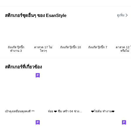
สติกเกอร์ชุดอื่นๆ ของ EsanStyle
ดูเพิ่ม
ถังแก๊ส ปุ๊กปิ๊ก
ตาสวด 17 ไม่
ถังแก๊ส ปุ๊กปิ๊ก 10
ถังแก๊ส ปุ๊กปิ๊ก 7
ตาสวด 12 ใ
ทำงาน 3
ไหวๆ
หรือไม่
สติกเกอร์ที่เกี่ยวข้อง
เป๋าตุงเหมือนพุงคงดี ^^
จ๋อย ❤️ ซึม เศร้า 04 ช่วงนี้ขาขึ้น
❤️ไข่ต้ม ทำงาน❤️