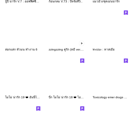
บู้บี้ น่ารัก V.7 : ออฟฟิศซินโดรม
ก้อนกลม V.73 : ปัจจัยที่5..
แมวอ้วงชุดเม่นน่ารัก
ล่อกแล่ก หัวมน ทำงาน 6
zzingzzing คู่รัก (หมี ver.) 3
ทะแนะ : ทาสเมีย
โมโม่ น่ารัก 19 ❤️ อันนี้ไม่เริ่ด
บิ๊ก โมโม่ น่ารัก 18 ❤️ ไอเลิฟมายจ๊อบ
Toxicology emer drugs ver 1 - BIG