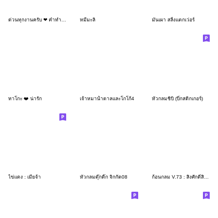
ด่วนทุกงานครับ ❤ คำทำงาน น่ารัก น่ารัก
หมีมะลิ
มันเผา สลิ้งแตกเว่อร์
ทาโกะ ❤️ น่ารัก
เจ้าหมาน้ำตาลและโกโก้4
หัวกลมชิบิ (บิ๊กสติกเกอร์)
ไข่แดง : เมียจ้า
หัวกลมดุ๊กดิ๊ก จิกกัด08
ก้อนกลม V.73 : สิ่งศักดิ์สิทธิ์ๆๆๆ