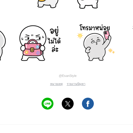
@EsanStyle
หมายเหตุ
รายงานปัญหา