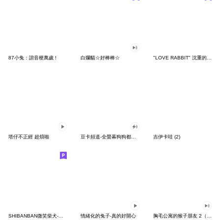
87小兔：諧音梗萬歲 !
白爛貓☆好棒棒☆
"LOVE RABBIT" 沈重的愛 台灣版
塔仔不正經 超煩啪
豆卡頻道-全螢幕狗狗都沒你上班累
吉伊卡哇 (2)
SHIBANBAN微笑柴犬-廢柴寶寶日常
情緒化的兔子-真的好開心
胸毛公寓的猴子朋友 2（有聲動態）