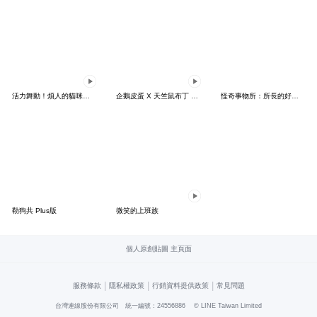
活力舞動！煩人的貓咪★迷你版 2
企鵝皮蛋 X 天竺鼠布丁 有點厭世
怪奇事物所：所長的好日子要來力
勒狗共 Plus版
微笑的上班族
個人原創貼圖 主頁面
|
|
|
服務條款
隱私權政策
行銷資料提供政策
常見問題
台灣連線股份有限公司 統一編號：24556886
© LINE Taiwan Limited