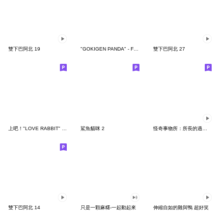
雙下巴阿北 19
"GOKIGEN PANDA" - Feeling / global
雙下巴阿北 27
上吧！"LOVE RABBIT" 台灣版
鯊魚貓咪 2
怪奇事物所：所長的過度繁殖
雙下巴阿北 14
只是一顆麻糬-一起動起來
伸縮自如的雞與鴨 超好笑