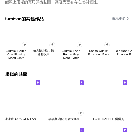
能派上用場的實用彈出貼圖，讓聊天更有存在感與個性。
fumisan的其他作品
顯示更多
Grumpy Round
無表情小雞，情
Grumpy-Eyed
Kansai Auntie
Deadpan Ch
Guy, Floating
緒錯誤中
Round Guy,
Reactions Pack
Emotion Er
Mood Glitch
Mood Glitch
相似的貼圖
小小孩"GOKIGEN PANDA" 台灣版
貓貓蟲-咖波 可愛大暴走
"LOVE RABBIT" 滿滿是愛 台灣版