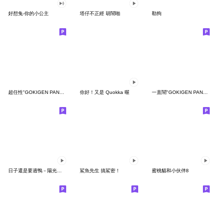
好想兔-你的小公主
塔仔不正經 胡鬧啪
勒狗
超任性"GOKIGEN PANDA" 台灣版
你好！又是 Quokka 喔
一直鬧"GOKIGEN PANDA" 台灣版
日子還是要過鴨－陽光開朗每一天鴨
鯊魚先生 搞鯊密！
蜜桃貓和小伙伴8