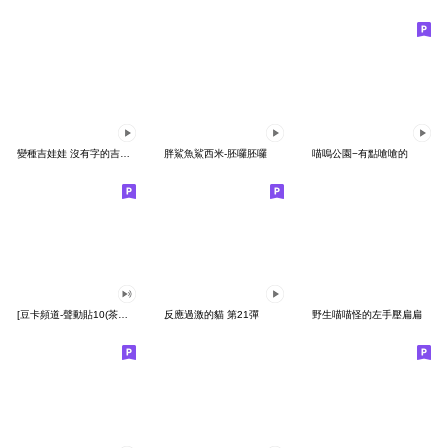
變種吉娃娃 沒有字的吉娃娃
胖鯊魚鯊西米-胚囉胚囉
喵嗚公園−有點嗆嗆的
[豆卡頻道-聲動貼10(茶寶丸日常篇)
反應過激的貓 第21彈
野生喵喵怪的左手壓扁扁