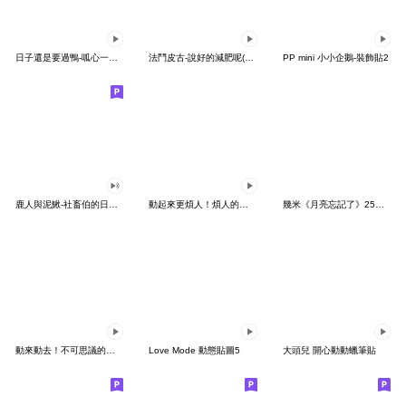
日子還是要過鴨-呱心一下鴨
法鬥皮古-說好的減肥呢(第15彈)
PP mini 小小企鵝-裝飾貼2
鹿人與泥鰍-社畜伯的日常有聲貼圖
動起來更煩人！煩人的貓咪3
幾米《月亮忘記了》25周年 x 晴天P莉
動來動去！不可思議的寶可夢貼圖
Love Mode 動態貼圖5
大頭兒 開心動動蠟筆貼