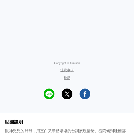
Copyright © fumisan
注意事項
檢舉
貼圖說明
眼神兇兇的爺爺，用直白又帶點壞壞的台詞展現情緒。從問候到吐槽都