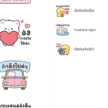
เป็ดน้อยจิมมี่26
กระต่ายขาวลูน่า
เป็ดน้อยจิมมี่27