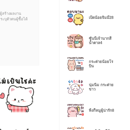
ผู้สร้างผลงาน
เป็ดน้อยจิมมี่28
บุตัวตนผู้ซื้อได้
ซันนี่เจ้านากสี
น้ำตาล4
กระต่ายน้อยโร
บิน
นุ่มนิ่ม กระต่าย
ขาว
พิ้งกี้หมูผู้น่ารัก8