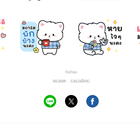
BigBigja
หมายเหตุ
รายงานปัญหา