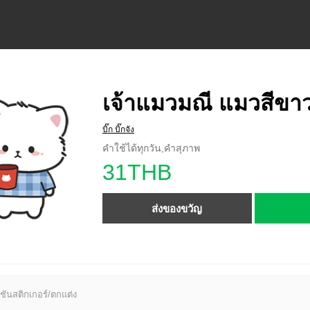
เจ้าแมวมณี แมวสีขา
บิ๊ก บิ๊กจัง
คำใช้ได้ทุกวัน,คำสุภาพ
31THB
ส่งของขวัญ
ชันสติกเกอร์/ตกแต่ง