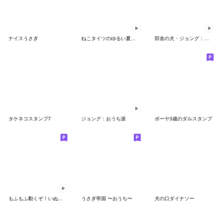
ナイスうさぎ
ねこタイツのゆるい夏アニメ
田舎の犬・ジョング：楽しい夏
タケネコスタンプ7
ジョング：おうち派
ボーヤ3歳のダルスタンプ
もふもふ動くぞ！いぬのモンモ4
うさぎ帝国 〜おうち〜
犬の口ダイナソー