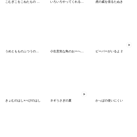
こむぎこをこねたもの 夏編
いろいろやってくれるぐにょちゃん2
虎の威を借るたぬき
うめともものふつうの暮らし 6
小生意気な鳥のおーへい６夏
ビーバーがいるよ 2
きょむのはし×べびのはし
ネギうさぎの夏
かっぱの使いにくい