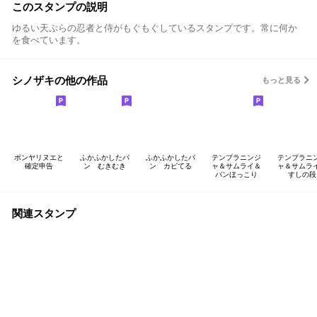
このスタンプの説明
ゆるい天ぷらの忍者と侍がもぐもぐしているスタンプです。常に何か
を食べています。
シノザキの他の作品
もっと見る
ボンヤリヌエと
ふかふかしたパ
ふかふかしたパ
テンプラニンジ
テンプラニ
確定申告
ン むきむき
ン カビてる
ャ＆サムライ＆
ャ＆サムラ
パンほっこり
すしの段
関連スタンプ