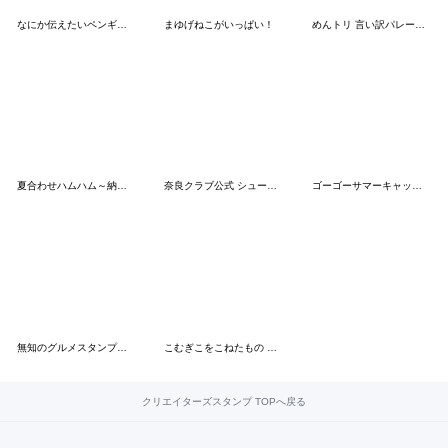
なにか伝えたいペンギン10
まゆげねこがいっぱい！
めんトリ 言い訳パレード(イモウト編)
夏合わせハムハム～納涼～
奈良クラブ公式 シューカくん第2弾
ゴーゴーサマーキャット マーク2
無知のグルメスタンプその2
こむぎこをこねたもの その11
クリエイターズスタンプ TOPへ戻る