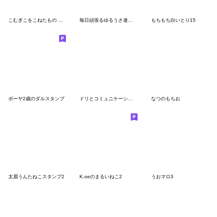
こむぎこをこねたもの 春編
毎日頑張るゆるうさ達のスタンプ
もちもち白いとり15
ボーヤ2歳のダルスタンプ
ドリとコミュニケーション2
なつのもちお
太眉うんたねこスタンプ2
K.oeのまるいねこ2
うおマロ3