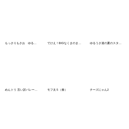
もっさりもさお ゆる〜いお返事
でけえ！BIGなくまのまーくんスタンプ 13
ゆるうさ達の夏のスタンプ2
めんトリ 言い訳パレード(ぺんぐいん編)
モフ太５（春）
チーズにゃん2