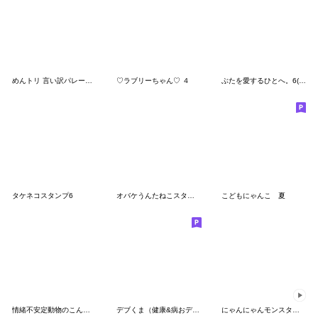
めんトリ 言い訳パレード(ヒデヨシ編)
♡ラブリーちゃん♡ ４
ぶたを愛するひとへ。6(推し活)
タケネコスタンプ6
オバケうんたねこスタンプ
こどもにゃんこ 夏
情緒不安定動物のこんがりスタンプ
デブくま（健康&病おデブ）
にゃんにゃんモンスターズ 夏ver.