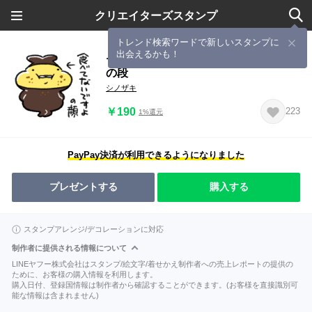
クリエイターズスタンプ
トレンド検索ワードで新しいスタンプに
出会えるかも！
テンプラニンジャ＆サムライもぐもぐ
の段
シノザキ
￥190
223
1%還元
PayPay決済が利用できるようになりました
プレゼントする
購入する
スタンプアレンジ/デコレーションに対応
制作者に提供される情報について
LINEヤフー株式会社はスタンプ/絵文字/着せかえ制作者への売上レポートの提供の
ために、お客様の購入情報を利用します。
購入日付、登録国情報は制作者から確認することができます。(お客様を直接識別可
能な情報は含まれません)