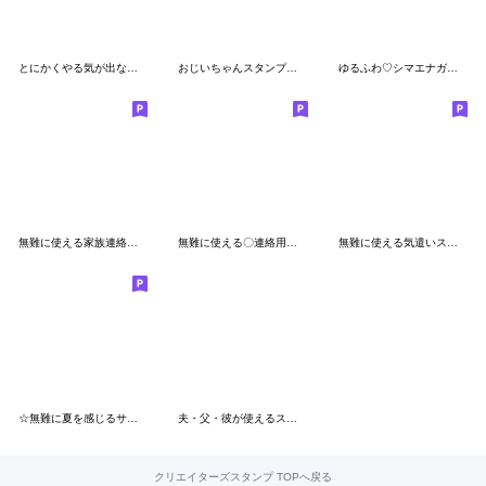
とにかくやる気が出ない〇うさぎの関西弁
おじいちゃんスタンプ☆３D
ゆるふわ♡シマエナガさん。
無難に使える家族連絡用〇関西弁スタンプ２
無難に使える〇連絡用スタンプ
無難に使える気遣いスタンプ２
☆無難に夏を感じるサマーなスタンプ☆
夫・父・彼が使えるスタンプ～感謝編～
クリエイターズスタンプ TOPへ戻る