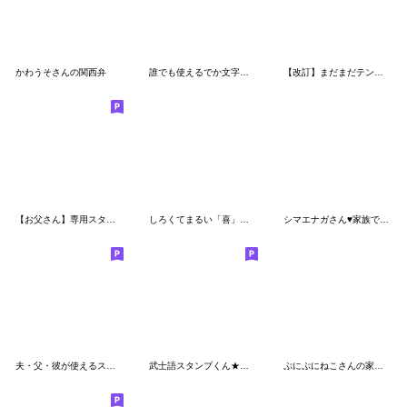
かわうそさんの関西弁
誰でも使えるでか文字カラフルスタンプだよ
【改訂】まだまだテンション高い虎党のトラ
【お父さん】専用スタンプ♪(40個入り♪)
しろくてまるい「喜」のやつ 2
シマエナガさん♥️家族で使える連絡用7
夫・父・彼が使えるスタンプ第4弾
武士語スタンプくん★☆彡☆彡
ぷにぷにねこさんの家族連絡用スタンプ