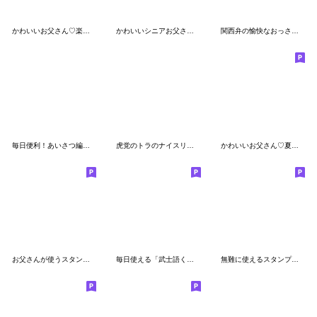
かわいいお父さん♡楽しい夏
かわいいシニアお父さん♡毎日使える
関西弁の愉快なおっさんとひよこ(再販)
毎日便利！あいさつ編★お父さんの日常
虎党のトラのナイスリアクション2
かわいいお父さん♡夏の日常スタンプ2
お父さんが使うスタンプだよ
毎日使える「武士語くん」②
無難に使えるスタンプ♡よく使う敬語