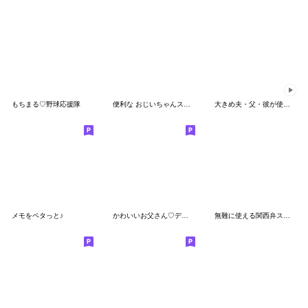
もちまる♡野球応援隊
便利な おじいちゃんスタンプ☆３D
大きめ夫・父・彼が使えるスタンプ～冬編～
メモをペタっと♪
かわいいお父さん♡デカ文字
無難に使える関西弁スタンプ【煽り＆毒舌】