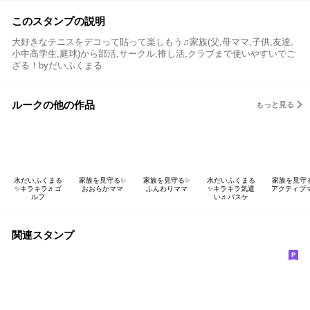
このスタンプの説明
大好きなテニスをデコって貼って楽しもう♫家族(父,母ママ,子供,友達,
小中高学生,庭球)から部活,サークル,推し活,クラブまで使いやすいでご
ざる！byだいふくまる
ルークの他の作品
もっと見る
水だいふくまる
家族を見守る✨
家族を見守る✨
水だいふくまる
家族を見守
✨キラキラ♬ゴ
おおらかママ
ふんわりママ
✨キラキラ気遣
アクティブ
ルフ
い♬バスケ
関連スタンプ