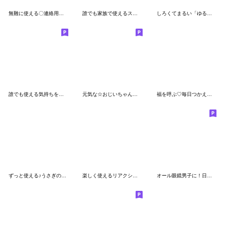
無難に使える〇連絡用スタンプ２
誰でも家族で使えるスタンプだよ
しろくてまるい「ゆるめ」のやつ
誰でも使える気持ちを伝えるスタンプだよ
元気な☆おじいちゃんスタンプ
福を呼ぶ♡毎日つかえるにっこり梟♡秋
ずっと使える♪うさぎの夏スタンプ【3D】
楽しく使えるリアクション♡落書きちびマロ
オール眼鏡男子に！日常会話冬バージョン