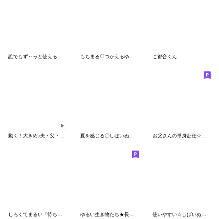
誰でもず～っと使えるスタンプだよ
もちまる♡つかえるゆる文字♡体調
ご都合くん
動く！大きめ♪夫・父・彼が使えるスタンプ
夏を感じる〇しばいぬのスタンプ
お父さんの単身赴任☆スタンプ
しろくてまるい「待ち合わせ」のやつ
ゆるい生き物たち★長文 関西弁7
使いやすい☆しばいぬのお返事スタンプ