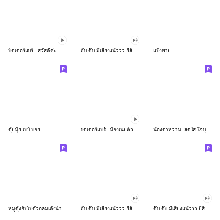
บัตเตอร์แบร์ - สวัสดีค่ะ
ดึ๊บ ดึ๊บ มีเสียงแน้ววว ยี่สิบห้า
แป้งพาย
ตุ้ยนุ้ย เบบี้ บอย
บัตเตอร์แบร์ - น้องเนยตัวตึง พุงเต่ง
น้องตาหวาน: สดใส ใจบุญ (สีพาสเทล)
หมูดุ้งฮิปโปตัวกลมเด้งน่ารัก
ดึ๊บ ดึ๊บ มีเสียงแน้ววว ยี่สิบเจ็ด
ดึ๊บ ดึ๊บ มีเสียงแน้ววว ยี่สิบหก