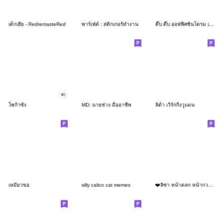
เด็กเฮีย - RedremasteRed
พาร์เฟ่ต์ : สติกเกอร์ทำงาน
ดึ๊บ ดึ๊บ ออฟฟิศซินโดรม เจ็ด
โพก้าซัง
MD: นายช่าง มืออาชีพ
ลิต้า เวิร์กกิ้งวูแมน
เหมียวขอ
silly calico cat memes
❤️ลิซ่า หน้าตลก หน้ากวน!❤️