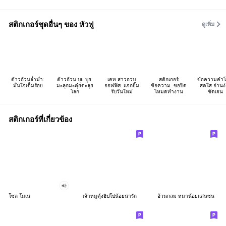
สติกเกอร์ชุดอื่นๆ ของ หัวฟู
ดูเพิ่ม
ต้าวอ้วนจ่ำม่ำ:
ต้าวอ้วน บุย บุย:
เคท สาวอวบ
สติกเกอร์
ข้อความคำโต
มั่นใจเต็มร้อย
มะลุกมะตุ๋ยตะลุย
ออฟฟิศ: แจกยิ้ม
ข้อความ: ขอปิด
สดใส อ่านง
โลก
รับวันใหม่
โหมดทำงาน
ชัดเจน
สติกเกอร์ที่เกี่ยวข้อง
โซล โมเน่
เจ้าหมูดุ้งฮิปโปน้อยน่ารัก
อ้วนกลม หมาน้อยแสนซน