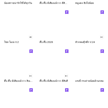
น้องสกายน่ารักใช้ได้ทุกวัน
ดึ๊บ ดึ๊บ มีเสียงแน้ววว ยี่สิบสอง
หมูแดง ฮิปโปน้อย
โซล โมเน่ V.2
ดึ๊บ ดึ๊บ 2026
หัวกลมดุ๊กดิ๊ก V.24
ดึ๊บ ดึ๊บ มีเสียงแน้ววว สิบเก้า
ดึ๊บ ดึ๊บ มีเสียงแน้ววว ยี่สิบสี่
แรบบี้ กระต่ายน้อยอ้วนกลม