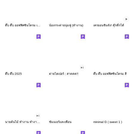
ดึ๊บ ดึ๊บ ออฟฟิศซินโดรม เก้า
น้องกระต่ายนุ่มฟู (ทำงาน)
เครยอนชินจัง! ดุ๊กดิ๊กได้
ดึ๊บ ดึ๊บ 2025
ต่ายไฮเปอร์ : สาดดด!!
ดึ๊บ ดึ๊บ ออฟฟิศซินโดรม สี่
นายต้นไม้ ทำงาน ทำงาน ทำงาน!!!
ซัมเมอร์และเพื่อน
minimal G ( sweet 1 )