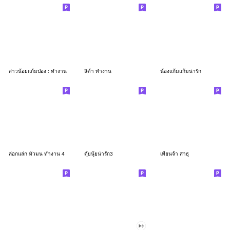
สาวน้อยแก้มป่อง : ทำงาน
ลิต้า ทำงาน
น้องแก้มแก้มน่ารัก
ล่อกแล่ก หัวมน ทำงาน 4
ตุ้ยนุ้ยน่ารัก3
เทียนจ้า สาธุ