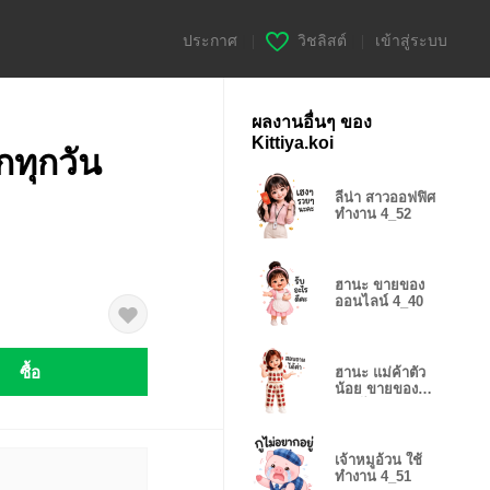
ประกาศ
|
วิชลิสต์
|
เข้าสู่ระบบ
ผลงานอื่นๆ ของ
Kittiya.koi
กทุกวัน
ลีน่า สาวออฟฟิศ
ทำงาน 4_52
ฮานะ ขายของ
ออนไลน์ 4_40
ซื้อ
ฮานะ แม่ค้าตัว
น้อย ขายของ
ออนไลน์ 4_42
เจ้าหมูอ้วน ใช้
ทำงาน 4_51