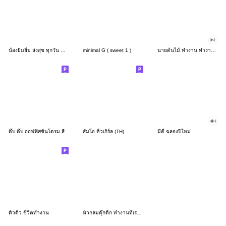
น้องยิมยิ้ม ส่งสุข ทุกวัน CutePastel THA
minimal G ( sweet 1 )
นายต้นไม้ ทำงาน ทำงาน ทำงาน!!!
ดึ๊บ ดึ๊บ ออฟฟิศซินโดรม สี่
ส้มโอ คิ้วเกิร์ล (TH)
มีดี้ ฉลองปีใหม่
ดิวดิว ชีวิตทำงาน
หัวกลมดุ๊กดิ๊ก ทำงานที่เรารัก03