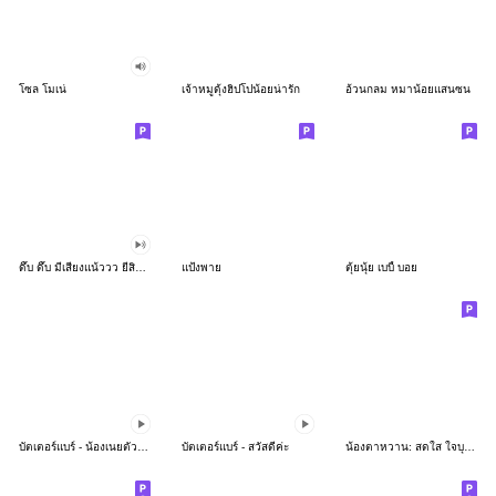
โซล โมเน่
เจ้าหมูดุ้งฮิปโปน้อยน่ารัก
อ้วนกลม หมาน้อยแสนซน
ดึ๊บ ดึ๊บ มีเสียงแน้ววว ยี่สิบห้า
แป้งพาย
ตุ้ยนุ้ย เบบี้ บอย
บัตเตอร์แบร์ - น้องเนยตัวตึง พุงเต่ง
บัตเตอร์แบร์ - สวัสดีค่ะ
น้องตาหวาน: สดใส ใจบุญ (สีพาสเทล)