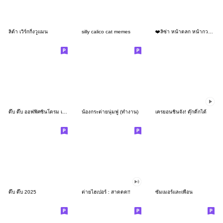
ลิต้า เวิร์กกิ้งวูแมน
silly calico cat memes
❤️ลิซ่า หน้าตลก หน้ากวน!❤️
ดึ๊บ ดึ๊บ ออฟฟิศซินโดรม เก้า
น้องกระต่ายนุ่มฟู (ทำงาน)
เครยอนชินจัง! ดุ๊กดิ๊กได้
ดึ๊บ ดึ๊บ 2025
ต่ายไฮเปอร์ : สาดดด!!
ซัมเมอร์และเพื่อน