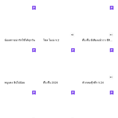
น้องสกายน่ารักใช้ได้ทุกวัน
โซล โมเน่ V.2
ดึ๊บ ดึ๊บ มีเสียงแน้ววว ยี่สิบสอง
หมูแดง ฮิปโปน้อย
ดึ๊บ ดึ๊บ 2026
หัวกลมดุ๊กดิ๊ก V.24