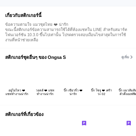
เกี่ยวกับสติกเกอร์นี้
ข้อความตามใจ แมวชุดไทย ❤️ น่ารัก
ขณะนี้สติกเกอร์ข้อความสามารถใช้ได้ที่ห้องแชทใน LINE สำหรับสมาร์ท
โฟนเวอร์ชัน 10.3.0 ขึ้นไปเท่านั้น โปรดตรวจสอบเงื่อนไขล่าสุดในการใช้
งานที่หน้าช่วยเหลือ
สติกเกอร์ชุดอื่นๆ ของ Ongsa S
ดูเพิ่ม
อยู่ไม่ไหว ❤️
วอดส์ ❤️ แชท
บิ๊ก เขียวจิ๋ว ❤️
บิ๊ก โซจู ❤️ เศร้า
บิ๊ก แมวส้มส้
แชททำงานน่ารัก
ทำงานน่ารัก
น่ารัก
ว่ะ 02
ตัวตึงออฟฟิ
สติกเกอร์ที่เกี่ยวข้อง