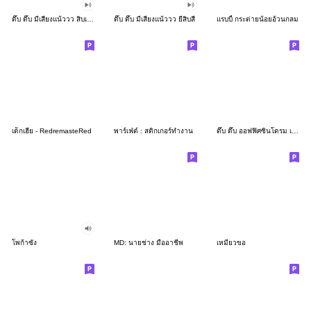
ดึ๊บ ดึ๊บ มีเสียงแน้ววว สิบเก้า
ดึ๊บ ดึ๊บ มีเสียงแน้ววว ยี่สิบสี่
แรบบี้ กระต่ายน้อยอ้วนกลม
เด็กเฮีย - RedremasteRed
พาร์เฟ่ต์ : สติกเกอร์ทำงาน
ดึ๊บ ดึ๊บ ออฟฟิศซินโดรม เจ็ด
โพก้าซัง
MD: นายช่าง มืออาชีพ
เหมียวขอ