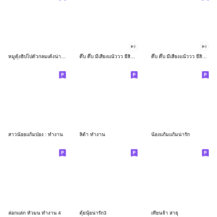
หมูดุ้งฮิปโปตัวกลมเด้งน่ารัก
ดึ๊บ ดึ๊บ มีเสียงแน้ววว ยี่สิบเจ็ด
ดึ๊บ ดึ๊บ มีเสียงแน้ววว ยี่สิบหก
สาวน้อยแก้มป่อง : ทำงาน
ลิต้า ทำงาน
น้องแก้มแก้มน่ารัก
ล่อกแล่ก หัวมน ทำงาน 4
ตุ้ยนุ้ยน่ารัก3
เทียนจ้า สาธุ