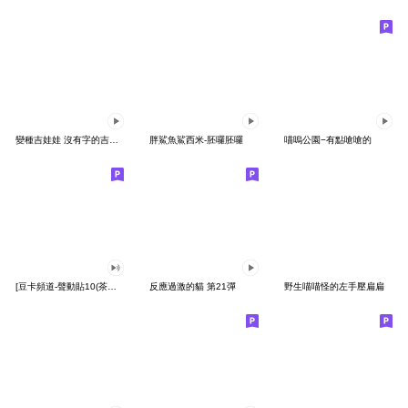
變種吉娃娃 沒有字的吉娃娃
胖鯊魚鯊西米-胚囉胚囉
喵嗚公園−有點嗆嗆的
[豆卡頻道-聲動貼10(茶寶丸日常篇)
反應過激的貓 第21彈
野生喵喵怪的左手壓扁扁