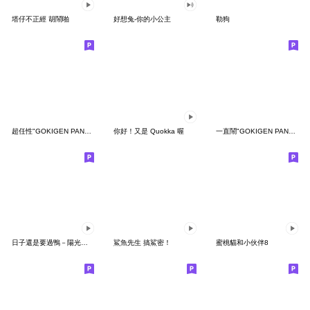
塔仔不正經 胡鬧啪
好想兔-你的小公主
勒狗
超任性"GOKIGEN PANDA" 台灣版
你好！又是 Quokka 喔
一直鬧"GOKIGEN PANDA" 台灣版
日子還是要過鴨－陽光開朗每一天鴨
鯊魚先生 搞鯊密！
蜜桃貓和小伙伴8