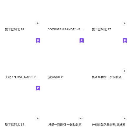
雙下巴阿北 19
"GOKIGEN PANDA" - Feeling / global
雙下巴阿北 27
上吧！"LOVE RABBIT" 台灣版
鯊魚貓咪 2
怪奇事物所：所長的過度繁殖
雙下巴阿北 14
只是一顆麻糬-一起動起來
伸縮自如的雞與鴨 超好笑