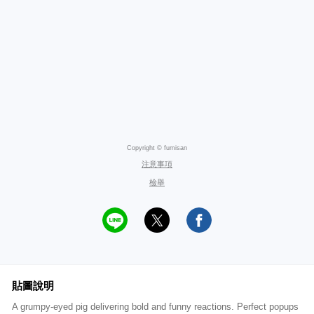
Copyright © fumisan
注意事項
檢舉
貼圖說明
A grumpy-eyed pig delivering bold and funny reactions. Perfect popups