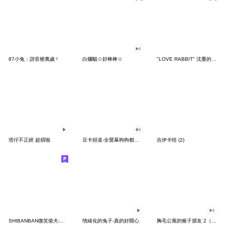
87小兔：諧音梗萬歲 !
白爛貓☆好棒棒☆
"LOVE RABBIT" 沈重的愛 台灣版
塔仔不正經 超煩啪
豆卡頻道-全螢幕狗狗都沒你上班累
吉伊卡哇 (2)
SHIBANBAN微笑柴犬-廢柴寶寶日常
情緒化的兔子-真的好開心
胸毛公寓的猴子朋友 2（有聲動態）