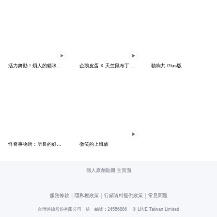
活力舞動！煩人的貓咪★迷你版 2
企鵝皮蛋 X 天竺鼠布丁 有點厭世
勒狗共 Plus版
怪奇事物所：所長的好日子要來力
微笑的上班族
個人原創貼圖 主頁面
|
|
|
服務條款
隱私權政策
行銷資料提供政策
常見問題
台灣連線股份有限公司 統一編號：24556886
© LINE Taiwan Limited