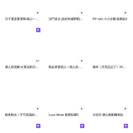
日子還是要過鴨-呱心一下鴨
法鬥皮古-說好的減肥呢(第15彈)
PP mini 小小企鵝-裝飾貼2
鹿人與泥鰍-社畜伯的日常有聲貼圖
動起來更煩人！煩人的貓咪3
幾米《月亮忘記了》25周年 x 晴天P莉
動來動去！不可思議的寶可夢貼圖
Love Mode 動態貼圖5
大頭兒 開心動動蠟筆貼