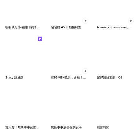
明明就是小湯圓日常好好用(白)
包包體 #5 有點情緒篇
A variety of emotions_move4
Stacy 說好話
USGMEN兔男：會動！懶惰貓3
超好用日常貼 _O8
實用篇！無所事事的南西小姐(修正版)
無所事事放長假的女子
花言時間