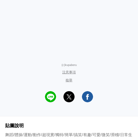
(c)kupaberu
注意事項
檢舉
貼圖說明
舞蹈/體操/運動/動作/超現實/獨特/簡單/搞笑/有趣/可愛/微笑/滑稽/日常生