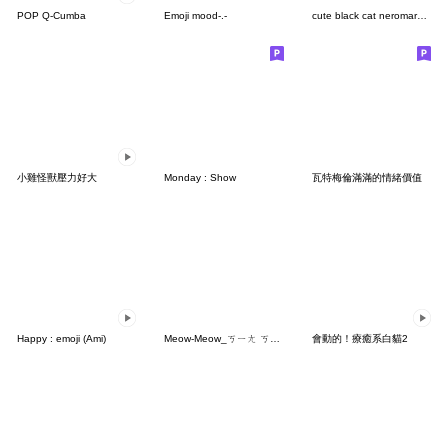
POP Q-Cumba
Emoji mood-.-
cute black cat neromaru Onomatopoeia
小雞怪獸壓力好大
Monday : Show
瓦特梅倫滿滿的情緒價值
Happy : emoji (Ami)
Meow-Meow_ㄎㄧㄤ ㄎㄧㄤ 好朋友_02
會動的！療癒系白貓2