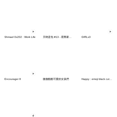
Shmael 0x202 : Work Life
天吶是包 #13 - 星際家人群組
GIRLx3
Encourager 8
微微酷酷可愛的女孩們
Happy : emoji black cute><