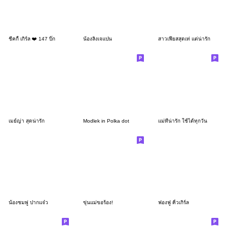
ชีคกี้ เกิร์ล ❤️ 147 บิ๊ก
น้องลิงเจแปน
สาวเฟียสสุดเท่ แต่น่ารัก
เมย์ญ่า สุดน่ารัก
Modlek in Polka dot
แม่ที่น่ารัก ใช้ได้ทุกวัน
น้องชมพู่ ปากแจ๋ว
ขุ่นแม่ขอร้อง!
ฟองฟู คิ้วเกิร์ล