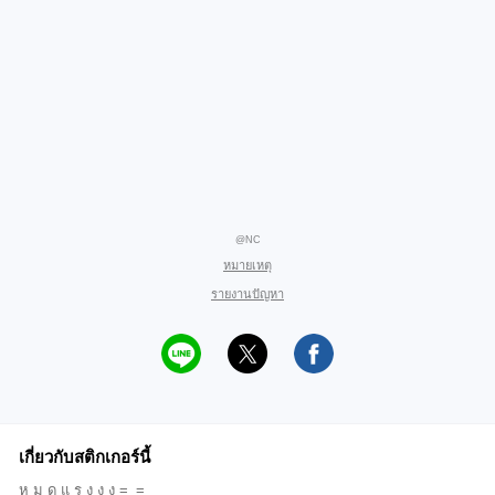
@NC
หมายเหตุ
รายงานปัญหา
เกี่ยวกับสติกเกอร์นี้
ห ม ด แ ร ง ง ง =_=