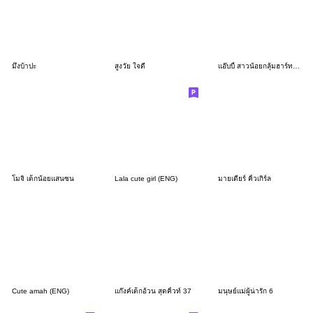
มึงบ้าปะ
สูงวัย ใจดี
แอ๊บบี้ สาวน้อยกลุ้มฮาร์ท Vol.2
โมจิ เด็กน้อยแสนซน
Lala cute girl (ENG)
มายเดียร์ คิ้วเกิร์ล
Cute amah (ENG)
แก๊งค์เด็กอ้วน สุดคิ้วท์ 37
มนุษย์แม่ผู้น่ารัก 6