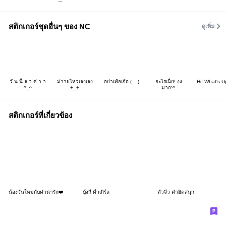
สติกเกอร์ชุดอื่นๆ ของ NC
ดูเพิ่ม
วั น นี้ ล า ค่ า า
ม่าายไหวเจงเจง
อย่าเพ้อเจ้อ (-_-)
อะไรเนี่ย! งง
Hi! What's U
^_^
+_+
มาก?!
สติกเกอร์ที่เกี่ยวข้อง
น้องวันใหม่กับคำน่ารัก❤️
บุ้งกี๋ คิ้วเกิร์ล
ตัวจิ๋ว คำฮิตสนุก