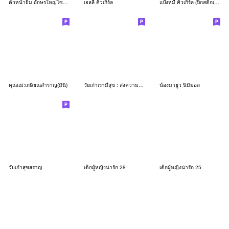
ตัวหน้ายิ้ม อักษรใหญ่ไซส์ L
เจลลี่ คิ้วเกิร์ล
แป้งหมี่ คิ้วเกิร์ล (บิ๊กสติกเกอร์)
คุณแม่:เกษียณสำราญ(มินิ)
วัยเก๋าเรามีสุข : ส่งความห่วงใย
น้องมายูว นิมิมอล
วัยเก๋าสุขสราญ
เด็กผู้หญิงน่ารัก 28
เด็กผู้หญิงน่ารัก 25