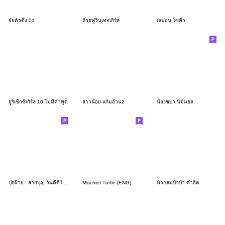
ยัยตัวตึง 01
ถ้วยฟูวินเทจเกิร์ล
เลม่อน โซคิ้ว
ยูริเซ็กซี่เกิร์ล 10 ไม่มีคำพูด
สาวน้อย-แก้มอ้วน2
น้องชบา นิมิมอล
ปุยฝ้าย : สายบุญ วันดีดีในใจ
Mischief Turtle (ENG)
หัวกลมบ้าบ้า คำฮิต