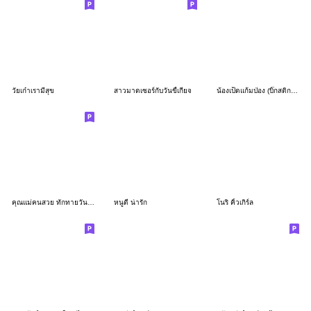
วัยเก๋าเรามีสุข
สาวมาดเซอร์กับวันขี้เกียจ
น้องเป็ดแก้มป่อง (บิ๊กสติกเกอร์)
คุณแม่คนสวย ทักทายวันแม่
หนูดี น่ารัก
โนริ คิ้วเกิร์ล