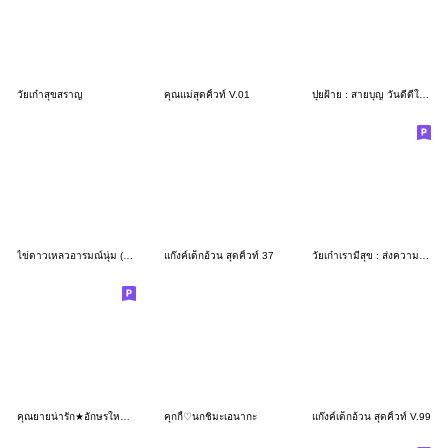
วัยเก๋าสุขสราญ
คุณแม่สุดคิ้วท์ V.01
ปุยฝ้าย : สายบุญ วันดีดีในใจ
ไข่ดาวเหลวอารมณ์นุ่ม (No text)❤️
แก๊งค์เด็กอ้วน สุดคิ้วท์ 37
วัยเก๋าเรามีสุข : ส่งความห่วงใย
คุณยายน่ารัก★อักษรใหญ่ ส่งความรู้สึก 3D
คุกกี้♡นกชิมะเอนากะ
แก๊งค์เด็กอ้วน สุดคิ้วท์ V.99