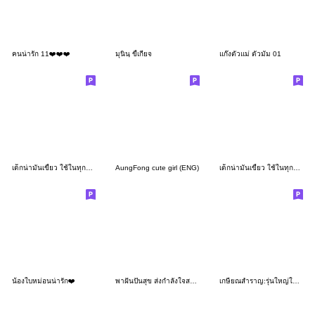
คนน่ารัก 11❤️❤️❤️
มุนินฺ ขี้เกียจ
แก๊งตัวแม่ ตัวมัม 01
เด็กน่ามันเขี้ยว ใช้ในทุกวัน (ฤดูร้อน)
AungFong cute girl (ENG)
เด็กน่ามันเขี้ยว ใช้ในทุกวัน(อักษรใหญ่)
น้องใบหม่อนน่ารัก❤️
พาฝันปันสุข ส่งกำลังใจสายบุญ
เกษียณสำราญ:รุ่นใหญ่ใจถึง(หญิง)คำโต