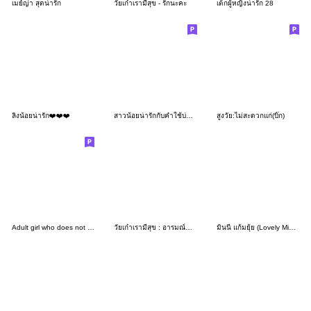
เมย์ญ่า สุดน่ารัก
วัยเก๋าเรามีสุข - รักนะคะ
เด็กผู้หญิงน่ารัก 28
ลิงน้อยน่ารัก❤️❤️❤️
สาวน้อยน่ารักกับคำใช้บ่อย❤️
สูงวัย:ไม่สะดวกแก่(บิ๊ก)
Adult girl who does not lose 12 S&S
วัยเก๋าเรามีสุข : อารมณ์ดีทุกวัน
มินนี แก้มยุ้ย (Lovely Minimal Style)