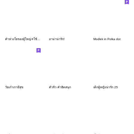
คำห่วงใยของผู้ใหญ่✳︎ใช้ได้ตลอด
อาม่าน่ารัก!
Modlek in Polka dot
วัยเก๋าเรามีสุข
ตัวจิ๋ว คำฮิตสนุก
เด็กผู้หญิงน่ารัก 25