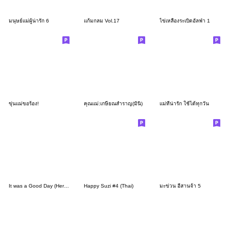
มนุษย์แม่ผู้น่ารัก 6
แก้มกลม Vol.17
ไข่เหลืองระเบิดอัลฟ่า 1
ขุ่นแม่ขอร้อง!
คุณแม่:เกษียณสำราญ(มินิ)
แม่ที่น่ารัก ใช้ได้ทุกวัน
It was a Good Day (Her Version)
Happy Suzi #4 (Thai)
มะข่วน อีสานจ้า 5