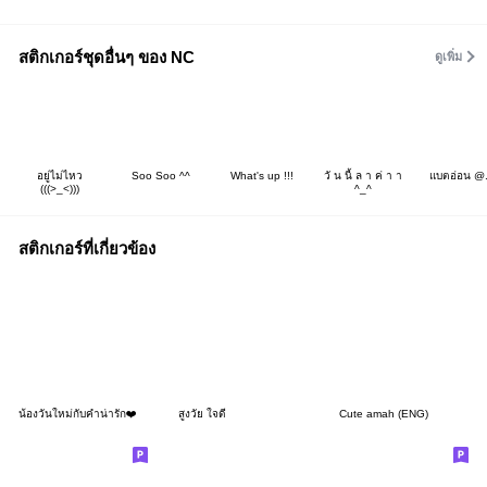
สติกเกอร์ชุดอื่นๆ ของ NC
ดูเพิ่ม
อยู่ไม่ไหว
Soo Soo ^^
What's up !!!
วั น นี้ ล า ค่ า า
แบตอ่อน @
(((>_<)))
^_^
สติกเกอร์ที่เกี่ยวข้อง
น้องวันใหม่กับคำน่ารัก❤️
สูงวัย ใจดี
Cute amah (ENG)