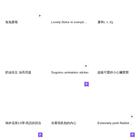
兔兔蘿蔔
Lovely Dolce in everyday life
薯狗いいね
奶油先生 油亮亮篇
Sugoinu animation sticker
超級可愛的小心臟寶寶
鳩米花第13彈-死語的回合
你看我炙熱的內心
Extremely petit Rabbit & bear[Heart]