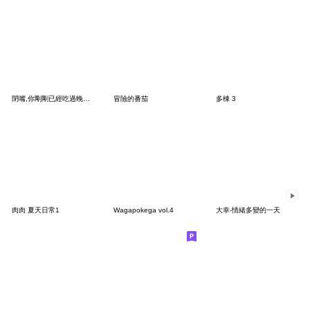
閉嘴,你剛剛已經吃過晚餐了
冒險的番茄
多棟 3
肉肉 夏天日常1
Wagapokega vol.4
大幸-情緒多變的一天