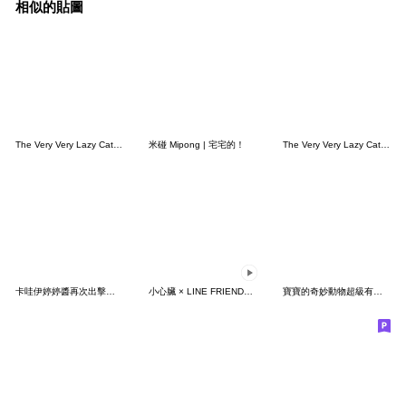
相似的貼圖
The Very Very Lazy Cat - 哭哭貓 (無字版)
米碰 Mipong | 宅宅的！
The Very Very Lazy Cat - 哭哭貓 (有字版)
卡哇伊婷婷醬再次出擊！！！
小心臟 × LINE FRIENDS 快樂跳舞
寶寶的奇妙動物超級有夠可愛