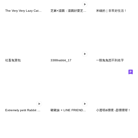
The Very Very Lazy Cat 28 - No Letters
芝麻×湯圓：湯圓好愛芝麻篇
米碰的｜非常好生活！
社畜兔寶包
3388rabbit_17
一顆兔兔想不到名字
Extremely petit Rabbit & Marshmallow
啾啾妹 × LINE FRIENDS 好朋友
小透明&噗噗 -是噗噗呀 !