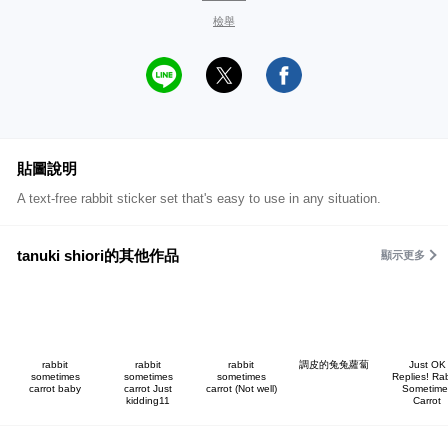
檢舉
貼圖說明
A text-free rabbit sticker set that's easy to use in any situation.
tanuki shiori的其他作品
顯示更多
rabbit
rabbit
rabbit
調皮的兔兔蘿蔔
Just OK
sometimes
sometimes
sometimes
Replies! Rab
carrot baby
carrot Just
carrot (Not well)
Sometime
kidding11
Carrot