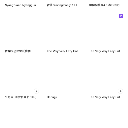
Nyangzi and Nyanggun
软萌兔mongmong! 11 lovely mongmong
臘腸狗薯條4：嘴巴閉閉
軟爛兔想要聖誕禮物
The Very Very Lazy Cat - 復刻版 2
The Very Very Lazy Cat - 不合作運動
公司去! 可愛多爾切 10 (TW)
Ddongji
The Very Very Lazy Cat 秋日時光