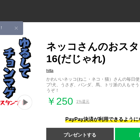
！
ネッコさんのおスタ
16(だじゃれ)
hitta
かわいいネッコ(ねこ・ネコ・猫）さんの毎日
プ!犬、うさぎ、パンダ、馬、トリ派の人もそ
うぞ！
￥250
1%還元
PayPay決済が利用できるよう
プレゼントする