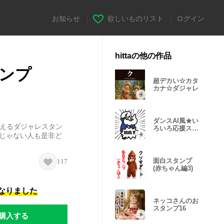
お知らせ
|
欲しいものリスト
|
ログイン
hittaの他の作品
ンプ
超デカい☆カタ
カナ☆ダジャレ
ダンスAI風★い
使えるダジャレスタン
ろいろ応援スタ
うじゃない人も是非ど
ンプ
面白スタンプ
117
(赤ちゃん編3)
になりました
ネッコさんのお
スタンプ16
購入する