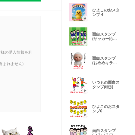
ひよこのおスタ
ンプ４
面白スタンプ
(サッカー応援
編)
客様の購入情報を利
面白スタンプ
(おめめキラキ
含まれません)
ラ編)
いつもの面白ス
タンプ(特別編
3)
ひよこのおスタ
ンプ6
面白スタンプ