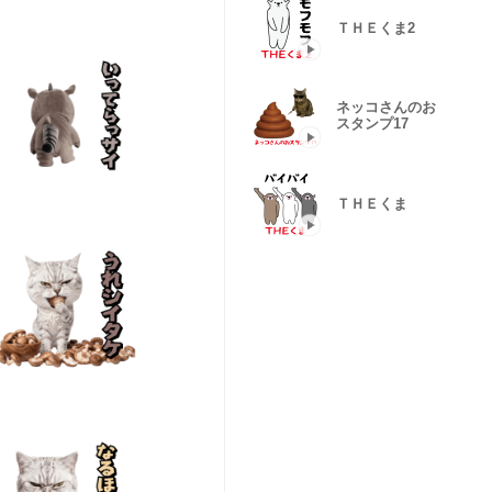
ＴＨＥくま2
ネッコさんのお
スタンプ17
ＴＨＥくま