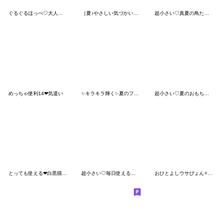
ぐるぐるほっぺ♡大人女子の使える日常会話
［夏♪やさしい気づかい］ふんわり♡うさぎ
超小さい♡真夏の鳥たちスタンプ
めっちゃ便利14❤気遣い
✨キラキラ輝く✨夏のフルーツ♡マトリョー
超小さい♡夏のおもちのきもち
とっても使える❤白黒猫さん(待ち合わせ）
超小さい♡毎日使えるおもちのきもち
おひとよしウサぴょん⭐️3Dフロッキー 1