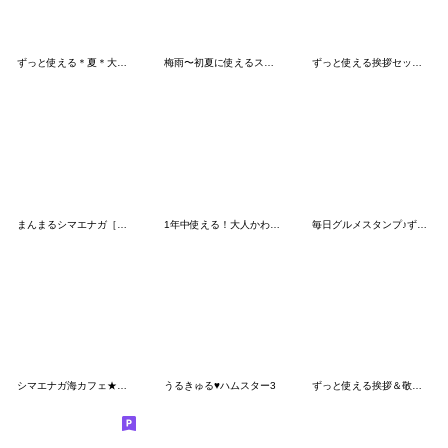
ずっと使える＊夏＊大人可愛い日常スタンプ
梅雨〜初夏に使えるスタンプ
ずっと使える挨拶セット①
まんまるシマエナガ［気持ちが届く長文♪］
1年中使える！大人かわいいスタンプ♡
毎日グルメスタンプ♪ずっと使える♡敬語
シマエナガ海カフェ★大人の気遣い
うるきゅる♥️ハムスター3
ずっと使える挨拶＆敬語♡ゆるかわ