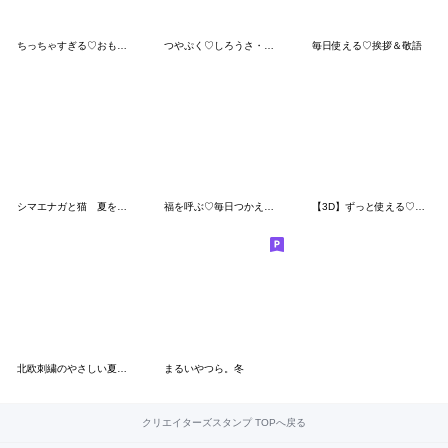
ちっちゃすぎる♡おもちのきもち（丁寧編）
つやぷく♡しろうさ・ももうさ
毎日使える♡挨拶＆敬語
シマエナガと猫 夏を楽しむ♪
福を呼ぶ♡毎日つかえるにっこり梟♡秋
【3D】ずっと使える♡日常うさぎちゃん♡
北欧刺繍のやさしい夏スタンプ
まるいやつら。冬
クリエイターズスタンプ TOPへ戻る