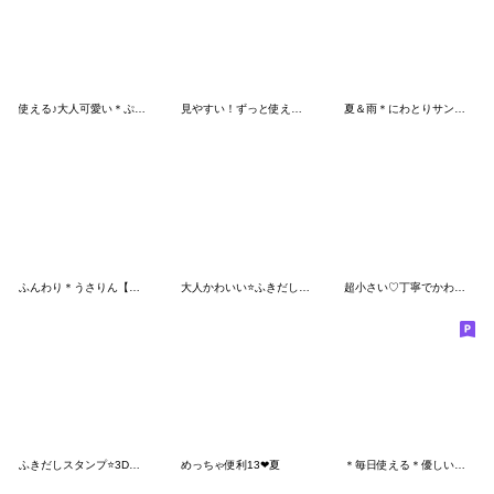
使える♪大人可愛い＊ぷっくりシール＊
見やすい！ずっと使える！アザラシ♥️夏
夏＆雨＊にわとりサン＆ひよこサン＊⑤
ふんわり＊うさりん【ゆるふわ5】
大人かわいい⭐️ふきだし⭐️3Dフロッキー2
超小さい♡丁寧でかわいいうさぎのスタンプ
ふきだしスタンプ⭐️3Dフロッキー1
めっちゃ便利13❤夏
＊毎日使える＊優しいスタンプ＊修正版