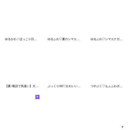
ゆるかわ！ほっこり日常スタンプ 1
ゆるふわ♡夏のシマエナガさん。③
ゆるふわ♡シマエナガさん。
【夏♪敬語で気遣い】大人可愛い女の子
ぷっくり3D♡ かわいいパンの日常スタンプ
つやぷく♡もふふわポメラニアン夏