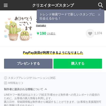
クリエイターズスタンプ
トレンド検索ワードで新しいスタンプに
出会えるかも！
大人可愛いぷっくりキラキラスタンプ
mamako
￥190
1,074
1%還元
PayPay決済が利用できるようになりました
プレゼントする
購入する
スタンプアレンジ/デコレーションに対応
AI情報あり
制作者に提供される情報について
LINEヤフー株式会社はスタンプ/絵文字/着せかえ制作者への売上レポートの提供の
ために、お客様の購入情報を利用します。
購入日付、登録国情報は制作者から確認することができます。(お客様を直接識別可
能な情報は含まれません)