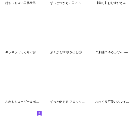
超ちっちゃい♡北欧風おもちとシマエナガ
ずっとつかえる♡にっこり猫の筆文字♡夏
【動く】おむすびさんず。
キラキラぷっくり♡おもちシール風スタンプ
ぷくかわ3D吹き出し①
＊刺繍＊ゆるカワanimalのメッセージ2
ふわもちコーギー＆ポメ1❤️ずっと使える
ずっと使える フロッキーなキャラスタンプ
ぷっくり可愛いスマイルMIX