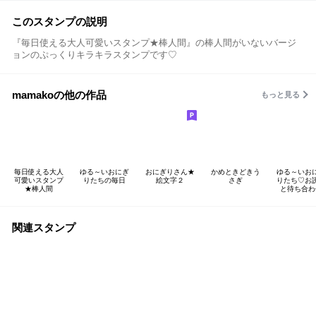
このスタンプの説明
『毎日使える大人可愛いスタンプ★棒人間』の棒人間がいないバージ
ョンのぷっくりキラキラスタンプです♡
mamakoの他の作品
もっと見る
毎日使える大人
ゆる～いおにぎ
おにぎりさん★
かめときどきう
ゆる～いお
可愛いスタンプ
りたちの毎日
絵文字２
さぎ
りたち♡お
★棒人間
と待ち合わ
関連スタンプ