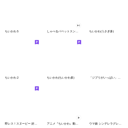
ちいかわ５
しゃべるパペットスンスン（GOOD）
ちいかわ(うさぎ多)
ちいかわ２
ちいかわ(ちいかわ多)
「ジブリがいっぱい」スタンプ
即レス！スヌーピー 好印象な長文スタンプ
アニメ『ちいかわ』動くLINEスタンプ vol.1
ウマ娘 シンデレラグレイ かんたんオグリ