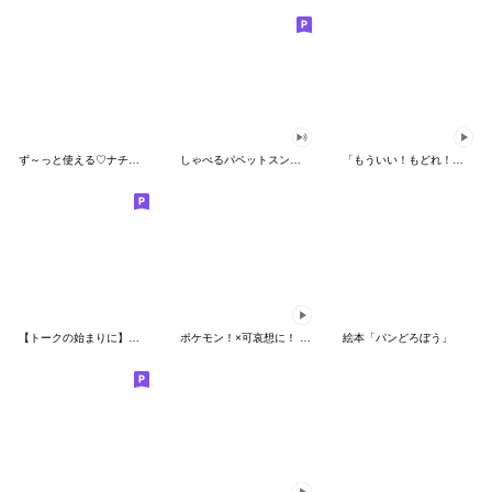
ず～っと使える♡ナチュラルガール
しゃべるパペットスンスン（HAPPY）
「もういい！もどれ！ピカチュウ！」
【トークの始まりに】ゆるカワ♪スヌーピー
ポケモン！×可哀想に！ ムチっとスタンプ
絵本「パンどろぼう」