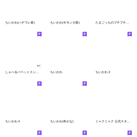
ちいかわ(ハチワレ多)
ちいかわ(モモンガ多)
たまごっちのプチプチおみせっち
しゃべるパペットスンスン
ちいかわ
ちいかわ３
ちいかわ４
ちいかわ(冬かな)
ミャクミャク 公式スタンプ第２弾