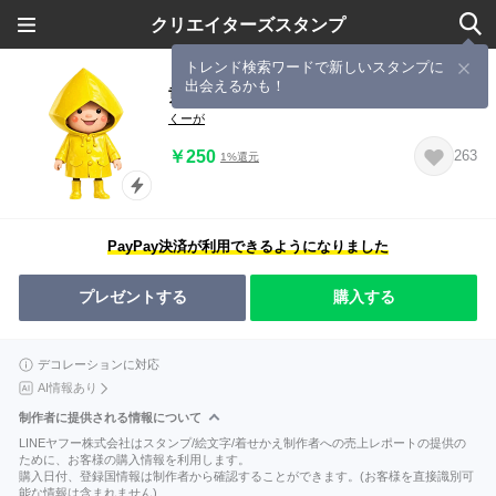
クリエイターズスタンプ
トレンド検索ワードで新しいスタンプに
出会えるかも！
黄色いレインコートのあの子
くーが
￥250
263
1%還元
PayPay決済が利用できるようになりました
プレゼントする
購入する
デコレーションに対応
AI情報あり
制作者に提供される情報について
LINEヤフー株式会社はスタンプ/絵文字/着せかえ制作者への売上レポートの提供の
ために、お客様の購入情報を利用します。
購入日付、登録国情報は制作者から確認することができます。(お客様を直接識別可
能な情報は含まれません)