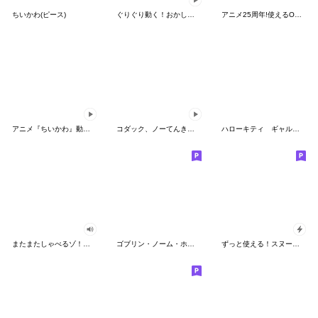
ちいかわ(ピース)
ぐりぐり動く！おかしなポケモンスタンプ
アニメ25周年!使えるONE PIECEスタンプ
アニメ『ちいかわ』動くLINEスタンプ vol.2
コダック、ノーてんきに悩み中！
ハローキティ ギャルバイブス♡
またまたしゃべるゾ！クレヨンしんちゃん
ゴブリン・ノーム・ホーン
ずっと使える！スヌーピーのグリーティング