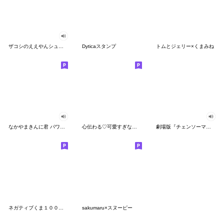
ザコシのええやんシューシュースタンプ
Dyticaスタンプ
トムとジェリー×くまみね
なかやまきんに君 パワー!!スタンプ
心伝わる♡可愛すぎない大人の長文スタンプ
劇場版『チェンソーマン レゼ篇』
ネガティブくま１００％ 憂鬱な一日
sakumaru×スヌーピー