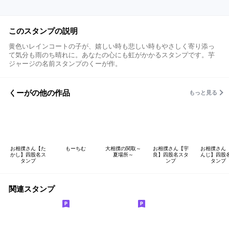
このスタンプの説明
黄色いレインコートの子が、嬉しい時も悲しい時もやさしく寄り添っ
て気分も雨のち晴れに。あなたの心にも虹がかかるスタンプです。芋
ジャージの名前スタンプのくーが作。
くーがの他の作品
もっと見る
お相撲さん【た
もーちむ
大相撲の関取～
お相撲さん【宇
お相撲さん
かし】四股名ス
夏場所～
良】四股名スタ
んじ】四股
タンプ
ンプ
タンプ
関連スタンプ