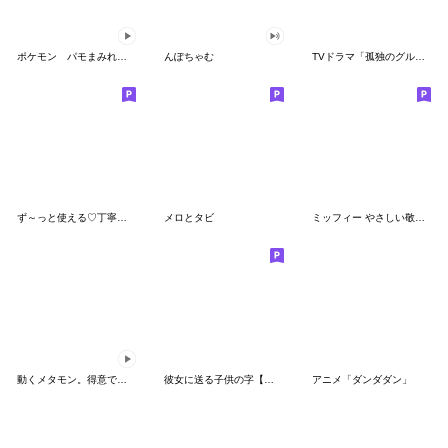
ポケモン パモまみれスタンプ
んぽちゃむ
TVドラマ「孤独のグルメ」
ず～っと使える♡丁寧な敬語お辞儀スタンプ
メロとタビ
ミッフィー やさしい敬語スタンプ
動くメタモン。得意でも苦手でもへんしん！
彼女に送る子供の字【カップル・彼氏】
アニメ「ダンダダン」