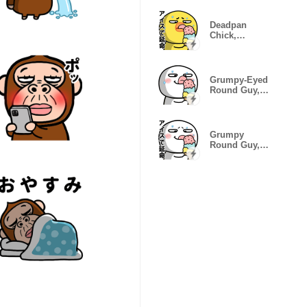
Glitching
Deadpan
Chick,
Emotion Error
Grumpy-Eyed
Round Guy,
Mood Glitch
Grumpy
Round Guy,
Floating Mood
Glitch