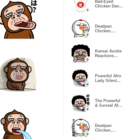
Bad-Eyed
Chicken Dance
Set
Deadpan
Chicken,
Glitching
Moods
Kansai Auntie
Reactions
Pack
Powerful Afro
Lady Silent
Life
The Powerful
& Surreal Afro
Lady Life
Deadpan
Chicken,
Mood