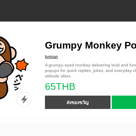
Grumpy Monkey P
fumisan
A grumpy-eyed monkey delivering bold and funn
popups for quick replies, jokes, and everyday c
attitude vibes.
65THB
ส่งของขวัญ