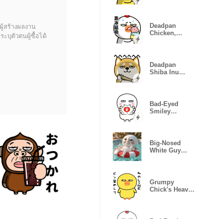
Error
Deadpan
ผู้สร้างผลงาน
Chicken,
บุตัวตนผู้ซื้อได้
Mood
Breakdown
Deadpan
Shiba Inu
Stickers
Bad-Eyed
Smiley
Reactions
Big-Nosed
White Guy
Daily Stickers
Grumpy
Chick's Heavy
Love
(Katakana)