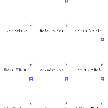
【リバイバル】シュルレアリスム。気持ち♡
飛び出す～パンダタオル2
タイツまるダジャレ【3D】
飛び出す！可愛い猫 パンダ帽 プラカード
ひよこ全身タイツちゃん。走る編
ハイテンション! 飛び出すパンダタオル