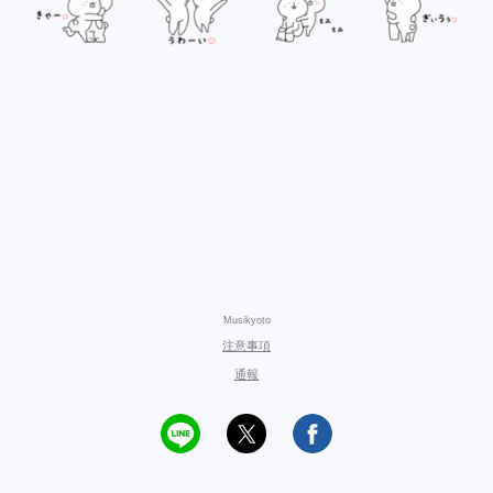
Musikyoto
注意事項
通報