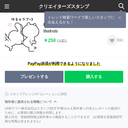
クリエイターズスタンプ
トレンド検索ワードで新しいスタンプに
出会えるかも！
ゆる×ラブ♡うさっくま＋3
Musikyoto
￥250
691
1%還元
PayPay決済が利用できるようになりました
プレゼントする
購入する
スタンプアレンジ/デコレーションに対応
制作者に提供される情報について
LINEヤフー株式会社はスタンプ/絵文字/着せかえ制作者への売上レポートの提供の
ために、お客様の購入情報を利用します。
購入日付、登録国情報は制作者から確認することができます。(お客様を直接識別可
能な情報は含まれません)