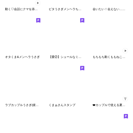
動く♡会話にクマを添えましょう【愛】
ピタうさぎメンヘラちゃん
会いたい！会えない…ちょいメンヘラな子
オタくま&メンヘラうさぎ
【愛②】シュールなミニうさぎ&くま
もちもち動くももねこちゃん 7(Version7)
ラブカップルうさぎ(彼女→彼)19 BIG
くまぁさんスタンプ
❤️カップルで使える夏のラブカスタム❤️