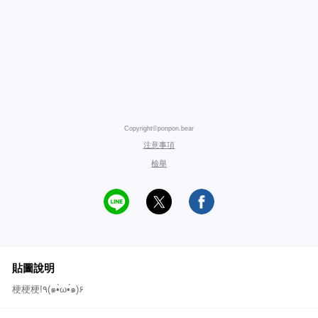
Copyright©ponpon.bear
注意事項
檢舉
貼圖說明
梗梗梗!٩(๑•̀ω•́๑)۶