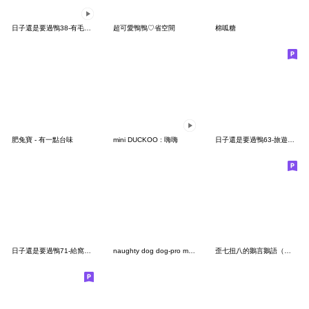
日子還是要過鴨38-有毛病鴨！
超可愛鴨鴨♡省空間
棉呱糖
肥兔寶 - 有一點台味
mini DUCKOO : 嗨嗨
日子還是要過鴨63-旅遊去了鴨！
日子還是要過鴨71-給窩擦匹鞋
naughty dog dog-pro max
歪七扭八的鵝言鵝語（左手特別版）