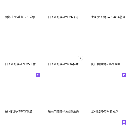
鴨荔山大-社畜下凡反擊篇【什麼神獸村】
日子還是要過鴨73-你有看到我的鼻子嗎？
太可愛了鴨5★不要迷戀哥
日子還是要過鴨72-工作回覆專用鴨
日子還是要過鴨66-杯嗯嗯OKOK
阿汪與阿鴨－馬兒的新年來了哇ദിᐢᓀ .ᓂᐢ₎
起司我鴨-情勒鴨鴨篇
廢白Q鴨鴨✩我的鴨生要完蛋了
起司我鴨-好用群組鴨