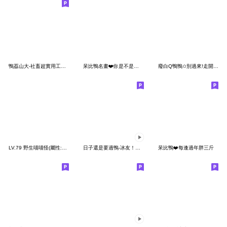
鴨荔山大-社畜超實用工作回覆 [什麼神獸村]
呆比鴨名畫❤️你是不是喜歡我
廢白Q鴨鴨✩別過來!走開走開!!
LV.79 野生喵喵怪(屬性:兔兔)
日子還是要過鴨-冰友！哩賀鴨！
呆比鴨❤️每逢過年胖三斤