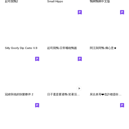
起司我鴨2
Small Hippo
鴨咧鴨咧中文版
Silly Goofy Dip Catto V.8
起司我鴨-日常嘴砲鴨篇
阿汪與阿鴨-傳心意★
冠緯與他的快樂夥伴 2
日子還是要過鴨-笑著活下去鴨
呆比表哥❤️也許都是你的錯