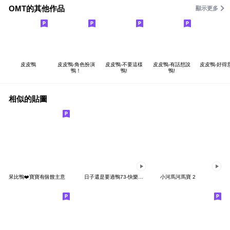
OMT的其他作品
顯示更多
皮皮鴨
皮皮鴨-角色扮演
皮皮鴨-不要這樣
皮皮鴨-有話想說
皮皮鴨-好得
鴨！
鴨!
鴨!
相似的貼圖
呆比鴨❤️寶寶有個餿主意
日子還是要過鴨73-快樂小鴨鴨
小河馬河馬寶 2