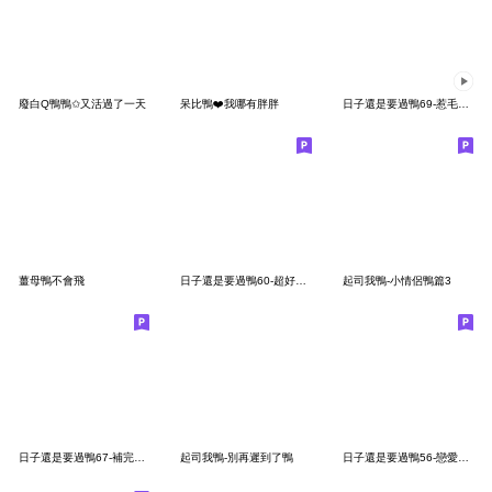
廢白Q鴨鴨✩又活過了一天
呆比鴨❤️我哪有胖胖
日子還是要過鴨69-惹毛我了鴨。
薑母鴨不會飛
日子還是要過鴨60-超好聊鴨
起司我鴨-小情侶鴨篇3
日子還是要過鴨67-補完了也芬了
起司我鴨-別再遲到了鴨
日子還是要過鴨56-戀愛攻防戰（守方）