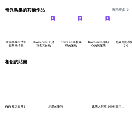
奇異鳥巢的其他作品
顯示更多
奇異鳥巢ㄉ情侶
Kiwi's nest-又是
Kiwi's nest-校園
Kiwi's nest-最貼
奇異鳥的表
日常表情貼
莫名其妙鳥
裡的笨鳥
心的無尾熊
2.0
相似的貼圖
肉肉 夏天日常1
示愛的修狗
比熊犬阿噗-100%實用情侶日常（女友）