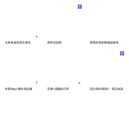
文鳥兔兔與黑文朋友
擅長交談狗
寶寶的奇妙動物超級有夠可愛
米菓Migo-隨你填貼圖
芝麻×湯圓的日常
設計師好朋朋3：長話短說