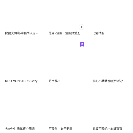
比熊犬阿噗-幸福情人節♡
芝麻×湯圓：湯圓好愛芝麻篇
七彩情侶
MEO MONSTERS Cozy Moment
月半鴨 2
安心小豬豬-你的性感小野豬已上線
大A先生 元氣暖心用語
可愛熊—好用貼圖
超級可愛的小心臟寶寶