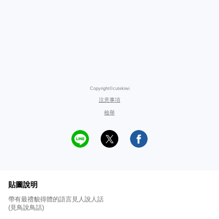
Copyright©cutekiwi
注意事項
檢舉
貼圖說明
帶有最禮貌得體的語言見人說人話
(見鳥說鳥話)