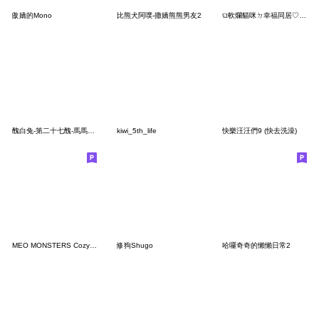
傲嬌的Mono
比熊犬阿噗-撒嬌熊熊男友2
ଘ軟爛貓咪ㄉ幸福同居♡✧（魚魚）
醜白兔-第二十七醜-馬馬虎虎-越愛越潦草！
kiwi_5th_life
快樂汪汪們9 (快去洗澡)
MEO MONSTERS Cozy Moment 2
修狗Shugo
哈囉奇奇的懶懶日常2