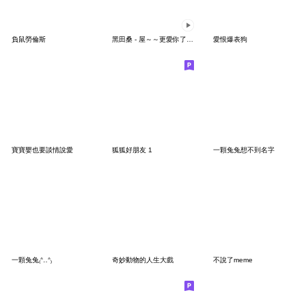
負鼠勞倫斯
黑田桑 - 屋～～更愛你了｜情人節特別篇
愛恨爆表狗
寶寶嬰也要談情說愛
狐狐好朋友 1
一顆兔兔想不到名字
一顆兔兔₍ᐢ‥ᐢ₎
奇妙動物的人生大戲
不說了meme