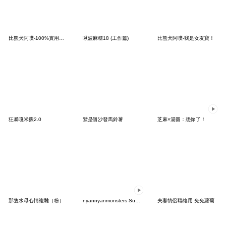
比熊犬阿噗-100%實用情侶日常（男友）
啾波麻糬18 (工作篇)
比熊犬阿噗-我是女友寶！
狂暴嘎米熊2.0
鷲是個沙發馬鈴薯
芝麻×湯圓：想你了！
那隻水母心情複雜（粉）
nyannyanmonsters Summer ver.
夫妻情侶聯絡用 兔兔蘿蔔