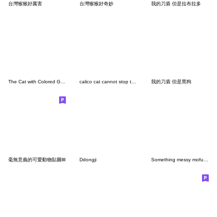
台灣猴猴好厲害
台灣猴猴好奇妙
我的刀盾 但是拉布拉多
The Cat with Colored Glasses
calico cat cannot stop the loneliness
我的刀盾 但是黑狗
毫無意義的可愛動物貼圖llll
Ddongji
Something messy mofucan dog