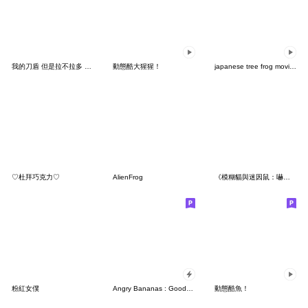
我的刀盾 但是拉不拉多 迷彩篇
動態酷大猩猩！
japanese tree frog moving Sticker 16
♡杜拜巧克力♡
AlienFrog
《模糊貓與迷因鼠：嚇到糊掉》4 | 抽象特輯
粉紅女僕
Angry Bananas : Good smell Banana Pop-Up
動態酷魚！