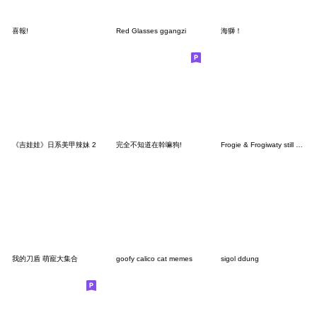
喜報!
Red Glasses ggangzi
海獅！
《吉娃娃》日系美甲辣妹 2
完全不知道在幹嘛狗!
Frogie & Frogiwaty still compromise
我的刀盾 萌寵大集合
goofy calico cat memes
sigol ddung