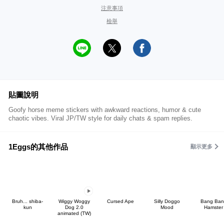
注意事項
檢舉
貼圖說明
Goofy horse meme stickers with awkward reactions, humor & cute
chaotic vibes. Viral JP/TW style for daily chats & spam replies.
1Eggs的其他作品
顯示更多
Bruh... shiba-
Wiggy Woggy
Cursed Ape
Silly Doggo
Bang Ban
kun
Dog 2.0
Mood
Hamster
animated (TW)