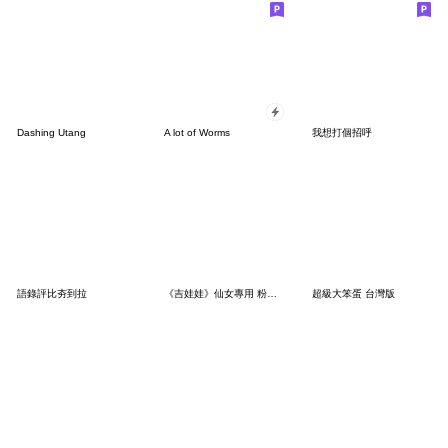
Dashing Utang
A lot of Worms
我想打個招呼
語錄評比夯到拉
《吉娃娃》仙女專用 粉紅梗圖 - 文字版
超級大笨蛋 台灣版