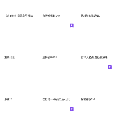
《吉娃娃》日系美甲辣妹
台灣猴猴都ＯＫ
我想和女孩調情。
重磅消息!
超帥的蟑螂！
籃球人必備 運動員加油篇 比賽加油
多棟 2
巴巴博一-我的刀盾-比比拉布-超實用日常
猩猩相吱2.0