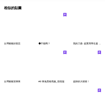
相似的貼圖
台灣猴猴好慈悲
⚫不能嗎？
我的刀盾- 超實用學生篇 - 日常用語
台灣猴猴笑咪咪
#8 咪兔西格瑪臉_怪怪版
超帥的大猩猩！