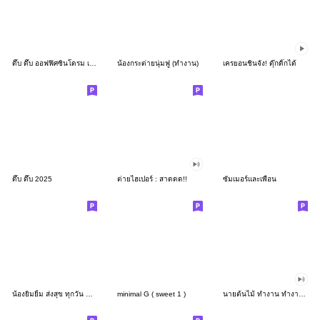
ดึ๊บ ดึ๊บ ออฟฟิศซินโดรม เก้า
น้องกระต่ายนุ่มฟู (ทำงาน)
เครยอนชินจัง! ดุ๊กดิ๊กได้
ดึ๊บ ดึ๊บ 2025
ต่ายไฮเปอร์ : สาดดด!!
ซัมเมอร์และเพื่อน
น้องยิมยิ้ม ส่งสุข ทุกวัน CutePastel THA
minimal G ( sweet 1 )
นายต้นไม้ ทำงาน ทำงาน ทำงาน!!!