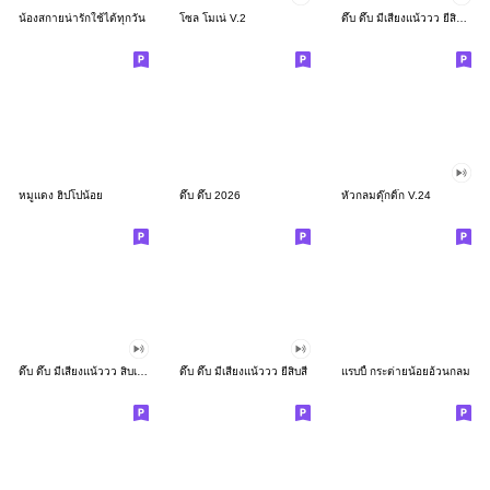
น้องสกายน่ารักใช้ได้ทุกวัน
โซล โมเน่ V.2
ดึ๊บ ดึ๊บ มีเสียงแน้ววว ยี่สิบสอง
หมูแดง ฮิปโปน้อย
ดึ๊บ ดึ๊บ 2026
หัวกลมดุ๊กดิ๊ก V.24
ดึ๊บ ดึ๊บ มีเสียงแน้ววว สิบเก้า
ดึ๊บ ดึ๊บ มีเสียงแน้ววว ยี่สิบสี่
แรบบี้ กระต่ายน้อยอ้วนกลม