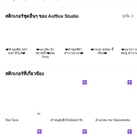
สติกเกอร์ชุดอื่นๆ ของ Aoffice Studio
ดูเพิ่ม
❤️หัวลูกพีช หน้า
❤️แมวส้ม หัว
❤️คำพูดสีดำ
❤️กระต่ายน้อย ขี้
❤️แมวขาวห
ตลก อิโมจิ❤️
ปลาหมึก❤️(No
ทำงานง่ายๆ❤️
เกียจ❤️
ชมพู ทำงา
Text)
สติกเกอร์ที่เกี่ยวข้อง
โซล โมเน่
เจ้าหมูดุ้งฮิปโปน้อยน่ารัก
อ้วนกลม หมาน้อยแสนซน