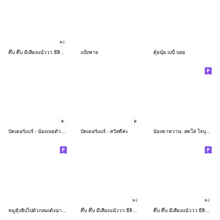
ดึ๊บ ดึ๊บ มีเสียงแน้ววว ยี่สิบห้า
แป้งพาย
ตุ้ยนุ้ย เบบี้ บอย
บัตเตอร์แบร์ - น้องเนยตัวตึง พุงเต่ง
บัตเตอร์แบร์ - สวัสดีค่ะ
น้องตาหวาน: สดใส ใจบุญ (สีพาสเทล)
หมูดุ้งฮิปโปตัวกลมเด้งน่ารัก
ดึ๊บ ดึ๊บ มีเสียงแน้ววว ยี่สิบเจ็ด
ดึ๊บ ดึ๊บ มีเสียงแน้ววว ยี่สิบหก