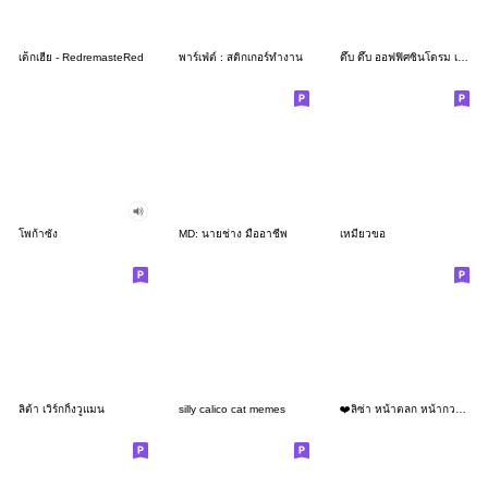
เด็กเฮีย - RedremasteRed
พาร์เฟ่ต์ : สติกเกอร์ทำงาน
ดึ๊บ ดึ๊บ ออฟฟิศซินโดรม เจ็ด
โพก้าซัง
MD: นายช่าง มืออาชีพ
เหมียวขอ
ลิต้า เวิร์กกิ้งวูแมน
silly calico cat memes
❤️ลิซ่า หน้าตลก หน้ากวน!❤️