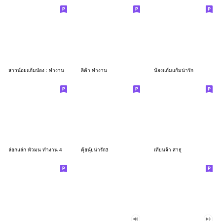
สาวน้อยแก้มป่อง : ทำงาน
ลิต้า ทำงาน
น้องแก้มแก้มน่ารัก
ล่อกแล่ก หัวมน ทำงาน 4
ตุ้ยนุ้ยน่ารัก3
เทียนจ้า สาธุ